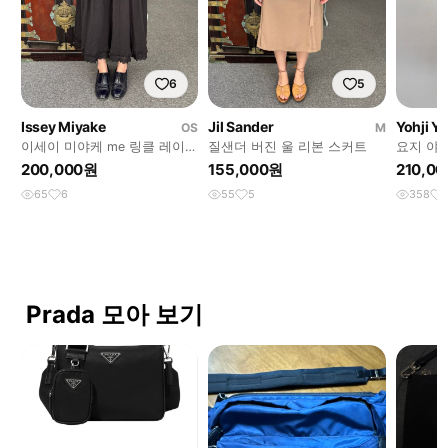
6
5
Issey Miyake
Jil Sander
Yohji 
OS
M
이세이 미야케 me 링클 레이스
질샌더 버진 울 리본 스커트
요지 야마
스커트
레더 2w
200,000원
155,000원
210,0
65
6
55
5
358
Prada 모아 보기