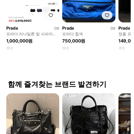
Prada
Prada
Prada
OS
OS
프라다 리나일론 및 사피아노
프라다 힙색
정품 프
레더 크로스백
노 클러
1,000,000원
750,000원
149,0
3
3
5
함께 즐겨찾는 브랜드 발견하기