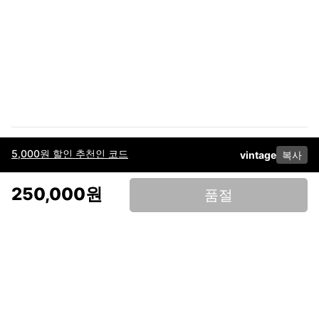
5,000원 할인 추천인 코드
vintage
복사
이용약관
고객센터
판매
개인정보 처리방침
사업자 정보
다운로드
인스타그램
페이스북
250,000원
품절
(주)후루츠패밀리컴퍼니 · 대표이사 이재범 / 소재지: 서울특별시 용산구 한강대
로 328, 201호 / 사업자 등록번호: 755-86-01442
사업자 정보확인
통신판매업
신고: 2019-서울용산-0723 호 / 고객센터: 070-4466-3377 / 고객센터 문의는
후루츠 앱 다운로드 후 문의가능합니다 /
support@fruitsfamily.com
Copyright © FruitsFamily Company Inc. All right reserved
후루츠패밀리(주)는 통신판매중개자로서 거래 당사자가 아닙니다. 상품, 상품정