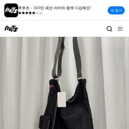
후루츠 - 300만 패션 러버와 함께 디깅해요!
앱 열기
(4.9)