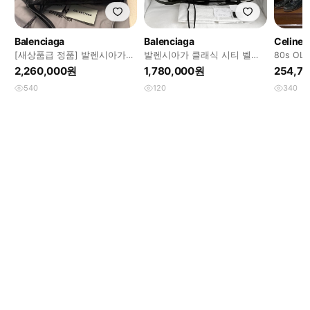
Balenciaga
Balenciaga
Celine
[새상품급 정품] 발렌시아가
발렌시아가 클래식 시티 벨로
80s OLD
르 시티 모터백 스몰 블랙
백 판매합니다.
bag 8
2,260,000원
1,780,000원
254,7
540
120
340