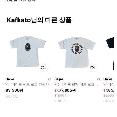
Kafkato님의 다른 상품
2
1
Bape
Bape
Bape
XL
XL
XL) 베이프 헤드 로고 그린카
XL) 베이프 원형 헤드 로고 반
S) 베이
모 티셔츠
팔 티셔츠
일로 패
83,500원
77,805원
85,
5%
5%
81,900원
89,900원
34
2
19
1
71
9