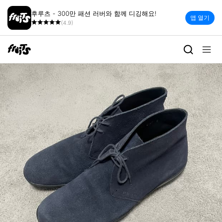
후루츠 - 300만 패션 러버와 함께 디깅해요!
앱 열기
(4.9)