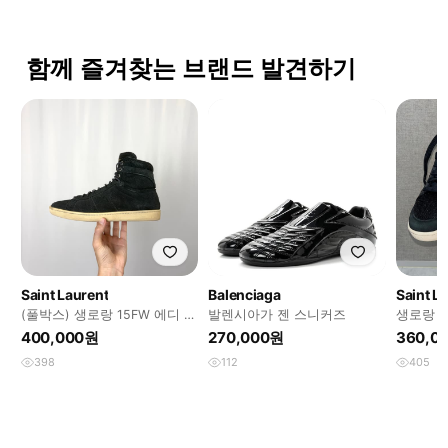
함께 즐겨찾는 브랜드 발견하기
Saint Laurent
Balenciaga
Saint L
(풀박스) 생로랑 15FW 에디 슬
발렌시아가 젠 스니커즈
생로랑 에
리먼 하이탑 스니커즈
이탑 스
400,000원
270,000원
360,0
398
112
405