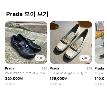
Prada 모아 보기
1
6
Prada
Prada
Prada
250
245
250) Prada 스포츠 레더 로퍼
프라다 로고 플레이트 힐 로퍼
프라다 레
(245)
츠
320,000원
159,000원
140,0
15
1
39
6
23
2