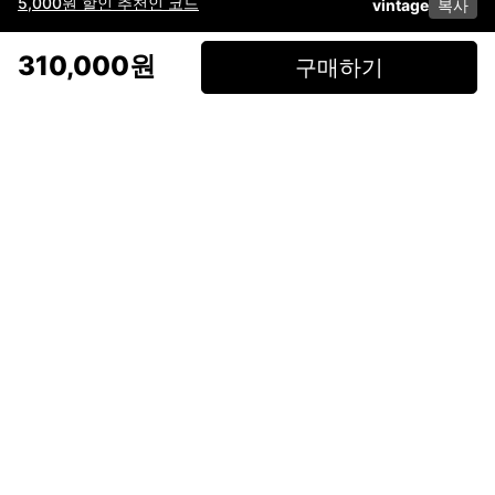
5,000원 할인 추천인 코드
vintage
복사
이용약관
고객센터
판매
개인정보 처리방침
사업자 정보
다운로드
인스타그램
페이스북
310,000원
구매하기
(주)후루츠패밀리컴퍼니 · 대표이사 이재범 / 소재지: 서울특별시 용산구 한강대
로 328, 201호 / 사업자 등록번호: 755-86-01442
사업자 정보확인
통신판매업
신고: 2019-서울용산-0723 호 / 고객센터: 070-4466-3377 / 고객센터 문의는
후루츠 앱 다운로드 후 문의가능합니다 /
support@fruitsfamily.com
Copyright © FruitsFamily Company Inc. All right reserved
후루츠패밀리(주)는 통신판매중개자로서 거래 당사자가 아닙니다. 상품, 상품정
보, 거래에 관한 의무와 책임은 각 판매자에게 있으며, 후루츠패밀리(주)는 원칙
적으로 판매 회원과 구매 회원 간의 거래에 대하여 책임을 지지 않습니다. 다만,
후루츠패밀리에서 직접 판매하는 상품에 대한 책임은 후루츠패밀리(주)에 있습
니다.