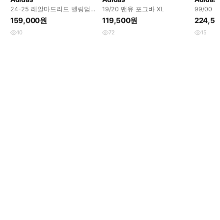
24-25 레알마드리드 벨링엄
19/20 맨유 포그바 XL
99/00
유니폼
159,000원
119,500원
224,5
10
72
15