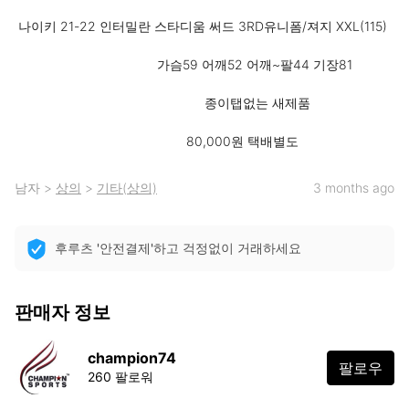
 나이키 21-22 인터밀란 스타디움 써드 3RD유니폼/져지 XXL(115)

                                       가슴59 어깨52 어깨~팔44 기장81

                                                    종이탭없는 새제품

                                               80,000원 택배별도
남자
>
상의
>
기타(상의)
3 months ago
후루츠 '안전결제'하고 걱정없이 거래하세요
판매자 정보
champion74
팔로우
260 팔로워