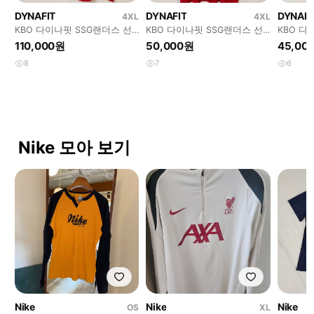
DYNAFIT
DYNAFIT
DYNAFI
4XL
4XL
KBO 다이나핏 SSG랜더스 선
KBO 다이나핏 SSG랜더스 선
KBO 다
수실착 하프집업 반팔바람막이
수실착 트레이닝셔츠
수실착 
110,000원
50,000원
45,00
6XL
6XL(130)
#127
8
7
6
Nike 모아 보기
Nike
Nike
Nike
OS
XL