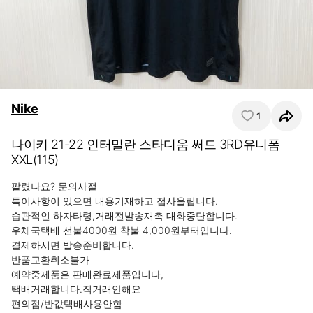
Nike
1
나이키 21-22 인터밀란 스타디움 써드 3RD유니폼
XXL(115)
팔렸나요? 문의사절

특이사항이 있으면 내용기재하고 접사올립니다.

습관적인 하자타령,거래전발송재촉 대화중단합니다.

우체국택배 선불4000원 착불 4,000원부터입니다.

결제하시면 발송준비합니다.

반품교환취소불가

예약중제품은 판매완료제품입니다,

택배거래합니다.직거래안해요

편의점/반값택배사용안함 
