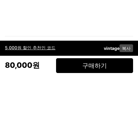
5,000원 할인 추천인 코드
vintage
복사
이용약관
고객센터
판매
개인정보 처리방침
사업자 정보
다운로드
인스타그램
페이스북
80,000원
구매하기
(주)후루츠패밀리컴퍼니 · 대표이사 이재범 / 소재지: 서울특별시 용산구 한강대
로 328, 201호 / 사업자 등록번호: 755-86-01442
사업자 정보확인
통신판매업
신고: 2019-서울용산-0723 호 / 고객센터: 070-4466-3377 / 고객센터 문의는
후루츠 앱 다운로드 후 문의가능합니다 /
support@fruitsfamily.com
Copyright © FruitsFamily Company Inc. All right reserved
후루츠패밀리(주)는 통신판매중개자로서 거래 당사자가 아닙니다. 상품, 상품정
보, 거래에 관한 의무와 책임은 각 판매자에게 있으며, 후루츠패밀리(주)는 원칙
적으로 판매 회원과 구매 회원 간의 거래에 대하여 책임을 지지 않습니다. 다만,
후루츠패밀리에서 직접 판매하는 상품에 대한 책임은 후루츠패밀리(주)에 있습