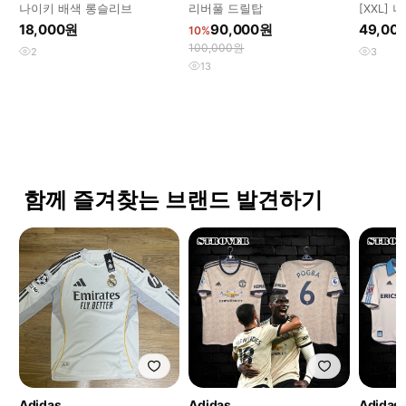
나이키 배색 롱슬리브
리버풀 드릴탑
[XXL] 
스트라이
18,000원
90,000원
49,00
10%
유니
100,000원
2
3
13
함께 즐겨찾는 브랜드 발견하기
Adidas
Adidas
Adidas