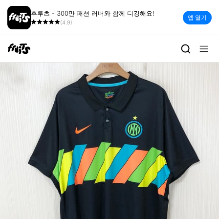
후루츠 - 300만 패션 러버와 함께 디깅해요!
앱 열기
(4.9)