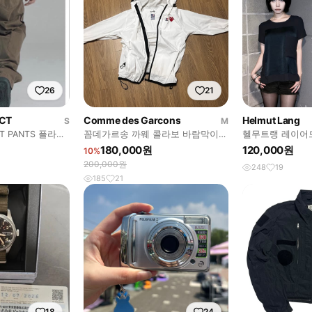
26
21
CT
Comme des Garcons
Helmut Lang
S
M
ET PANTS 플라스
꼼데가르송 까웨 콜라보 바람막이
헬무트랭 레이어
포켓 팬츠
흰색
티셔츠
180,000원
120,000원
10%
200,000원
248
19
185
21
18
24