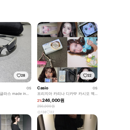
28
22
Casio
OS
OS
라스 made in
프리지아 카리나 디카🩵 카시오 엑
슬림 EX-Z85 하늘색
246,000원
2%
250,000원
138
22