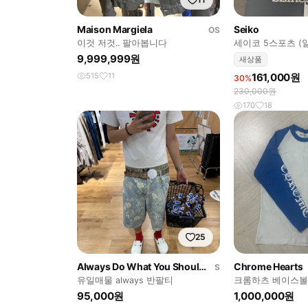
Maison Margiela
Seiko
OS
이것 저것.. 팔아봅니다
세이코 5스포츠 (
시계 SBSA201
9,999,999원
새상품
515
11
161,000원
30%
230,000원
170
18
25
Always Do What You Should Do
Chrome Hearts
S
유일매물 always 반팔티
크롬하츠 베이스볼
영수증 포함
95,000원
1,000,000원