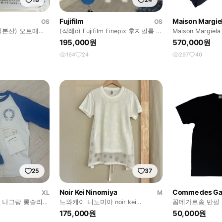
Fujifilm
Maison Margie
OS
OS
일본산) 오토매틱
(작례o) Fujifilm Finepix 후지필름 파
Maison Margiela
인픽스 A800 디카
195,000원
570,000원
164
24
297
40
25
37
Noir Kei Ninomiya
Comme des Ga
XL
M
 나그랑 롱슬리브
느와케이 니노미야 noir kei
꼼데가르송 반팔
ninomiya 도트 도킹 티셔츠
175,000원
50,000원