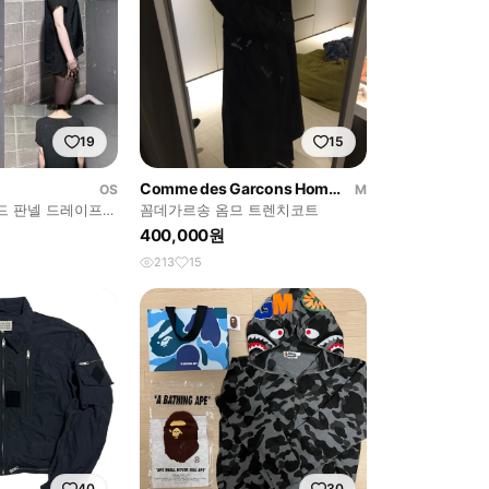
19
15
Comme des Garcons Homme
OS
M
드 판넬 드레이프
꼼데가르송 옴므 트렌치코트
400,000원
213
15
40
30