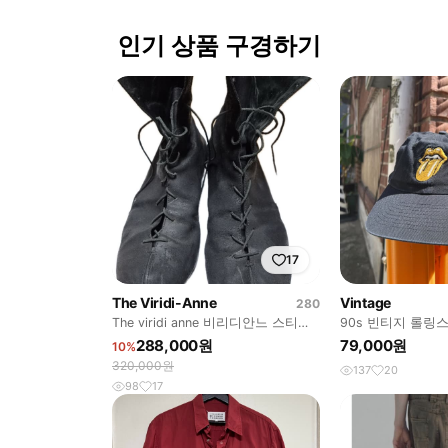
인기 상품 구경하기
17
The Viridi-Anne
Vintage
280
The viridi anne 비리디안느 스티치
90s 빈티지 롤링스톤즈 
업 누벅 부츠
캡 y18760
288,000원
79,000원
10%
320,000원
137
20
98
17