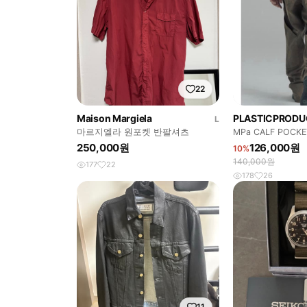
22
Maison Margiela
PLASTICPRODU
L
마르지엘라 원포켓 반팔셔츠
MPa CALF POCK
틱프로덕트 카프 
250,000원
126,000원
10%
140,000원
177
22
178
26
11