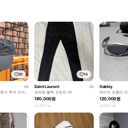
20
14
Saint Laurent
Oakley
OS
30
투어 모자
생로랑 블랙 코팅진 30
빈티지 오클리 선글
usa
180,000원
120,000원
170
14
179
28