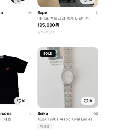
la
Bape
M
L
베이프 후드집업 흑계 L 팝니다
195,000원
264
30
SOLD
10
18
rcons
Seiko
L
OS
 티셔츠
ALBA 1990s Arabic Oval Ladies
Quartz
새상품