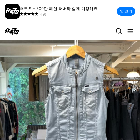
후루츠 - 300만 패션 러버와 함께 디깅해요!
앱 열기
(4.9)