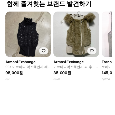
함께 즐겨찾는 브랜드 발견하기
Armani Exchange
Armani Exchange
Tornad
00s 아르마니 익스체인지 래
아르마니익스체인지 퍼 후드베
토네이도
빗 퍼 트리밍 하이넥 니트 베스
스트
95,000원
35,000원
145,0
트 집업
5
70
124