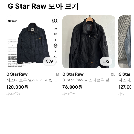
G Star Raw 모아 보기
9
2
G Star Raw
G Star Raw
G Star 
M
XL
지스타 로우 밀리터리 자켓 M
G-Star RAW 지스타로우 블랙
지스타로
사이즈
컬러 나일론 유틸리티 자켓
120,000원
78,000원
127,0
46
9
11
2
9