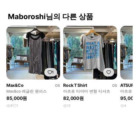
Maboroshi님의 다른 상품
1
Max&Co
Rock T Shirt
ATSUR
OS
OS
Max&co 레글런 원피스
아츠로 타야마 변형 티셔츠
아츠로 
드 원피
85,000원
82,000원
95,00
9
1
12
4