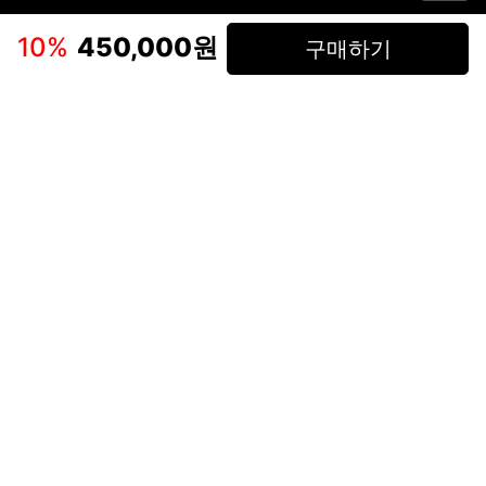
이용약관
고객센터
판매
개인정보 처리방침
사업자 정보
다운로드
인스타그램
페이스북
10
%
450,000원
구매하기
(주)후루츠패밀리컴퍼니 · 대표이사 이재범 / 소재지: 서울특별시 용산구 한강대
로 328, 201호 / 사업자 등록번호: 755-86-01442
사업자 정보확인
통신판매업
신고: 2019-서울용산-0723 호 / 고객센터: 070-4466-3377 / 고객센터 문의는
후루츠 앱 다운로드 후 문의가능합니다 /
support@fruitsfamily.com
Copyright © FruitsFamily Company Inc. All right reserved
후루츠패밀리(주)는 통신판매중개자로서 거래 당사자가 아닙니다. 상품, 상품정
보, 거래에 관한 의무와 책임은 각 판매자에게 있으며, 후루츠패밀리(주)는 원칙
적으로 판매 회원과 구매 회원 간의 거래에 대하여 책임을 지지 않습니다. 다만,
후루츠패밀리에서 직접 판매하는 상품에 대한 책임은 후루츠패밀리(주)에 있습
니다.