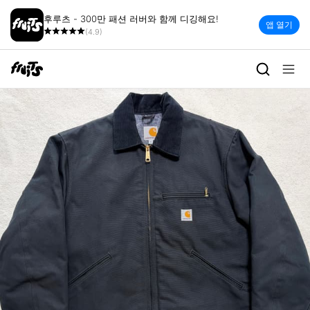
후루츠 - 300만 패션 러버와 함께 디깅해요!
앱 열기
(4.9)