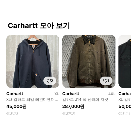
Carhartt 모아 보기
2
1
Carhartt
Carhartt
Carhart
XL
4XL
XL) 칼하트 써멀 레인디펜더
칼하트 J14 덕 산타페 자켓
XL 칼하
헤비 후드 집업 네이비
45,000원
287,000원
50,00
3
2
37
1
3
1