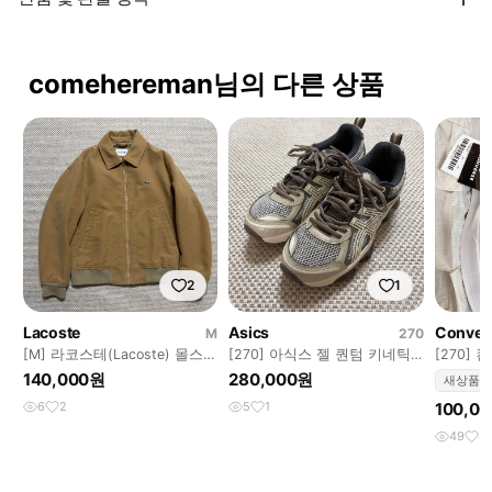
comehereman님의 다른 상품
2
1
Lacoste
Asics
Conver
M
270
[M] 라코스테(Lacoste) 몰스킨
[270] 아식스 젤 퀀텀 키네틱
[270]
자켓 (카멜 베이지)
(버치/다크 토프) 단품
우 (블랙
140,000원
280,000원
새상품
6
2
5
1
100,0
49
4