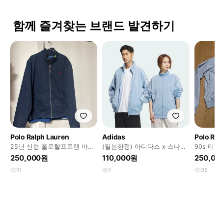
함께 즐겨찾는 브랜드 발견하기
Polo Ralph Lauren
Adidas
Polo Ra
25년 신형 폴로랄프로렌 바라
(일본한정) 아디다스 x 스나이
90s 미
쿠타 자켓
델 베켄바우어 트랙 재킷
라쿠타 
250,000원
110,000원
250,0
11
1
35