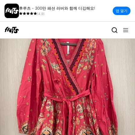
후루츠 - 300만 패션 러버와 함께 디깅해요!
앱 열기
(4.9)