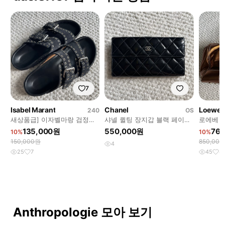
7
Isabel Marant
Chanel
Loewe
240
OS
새상품급] 이자벨마랑 검정색
샤넬 퀼팅 장지갑 블랙 페이던
로에베 
아일렛 스트랩 샌들
트 레더
숄더백 
135,000원
550,000원
76
10%
10%
150,000원
850,00
4
25
7
45
8
Anthropologie 모아 보기