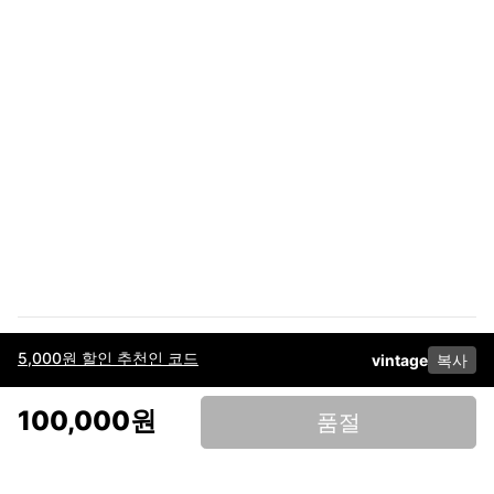
5,000원 할인 추천인 코드
vintage
복사
이용약관
고객센터
판매
개인정보 처리방침
사업자 정보
다운로드
인스타그램
페이스북
100,000원
품절
(주)후루츠패밀리컴퍼니 · 대표이사 이재범 / 소재지: 서울특별시 용산구 한강대
로 328, 201호 / 사업자 등록번호: 755-86-01442
사업자 정보확인
통신판매업