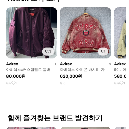
1
Avirex
Avirex
Avirex
L
S
아비렉스x커스텀멜로 봄버
아비렉스 아이콘 바시티 가죽
90's 
자켓 ( S ) / 13208
언 가죽 자켓
80,000원
620,000원
580,0
7
1
5
9
1
함께 즐겨찾는 브랜드 발견하기