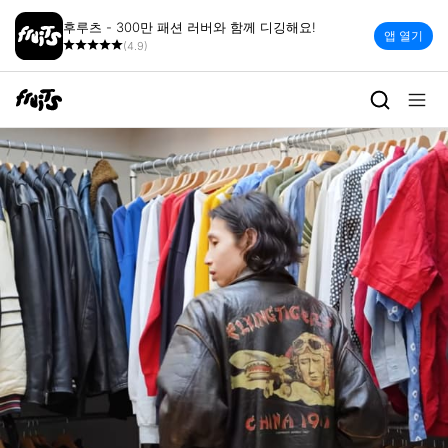
후루츠 - 300만 패션 러버와 함께 디깅해요!
앱 열기
(4.9)