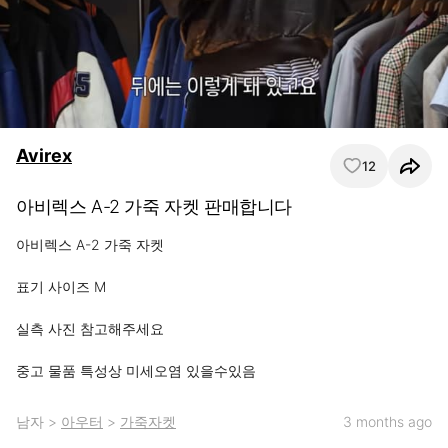
Avirex
12
아비렉스 A-2 가죽 자켓 판매합니다
아비렉스 A-2 가죽 자켓

표기 사이즈 M

실측 사진 참고해주세요

중고 물품 특성상 미세오염 있을수있음
남자
>
아우터
>
가죽자켓
3 months ago