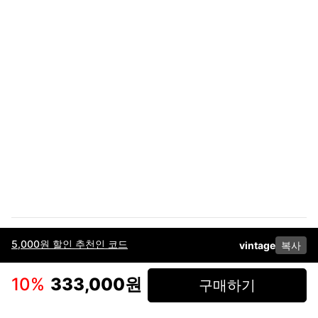
5,000원 할인 추천인 코드
vintage
복사
이용약관
고객센터
판매
개인정보 처리방침
사업자 정보
다운로드
인스타그램
페이스북
10
%
333,000원
구매하기
(주)후루츠패밀리컴퍼니 · 대표이사 이재범 / 소재지: 서울특별시 용산구 한강대