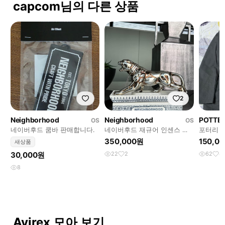
capcom님의 다른 상품
2
Neighborhood
Neighborhood
POTTE
OS
OS
네이버후드 쿰바 판매합니다.
네이버후드 재규어 인센스 챔
포터리 
버 판매합니다.
콜 4사
350,000원
150,0
새상품
30,000원
22
2
62
4
8
Avirex 모아 보기