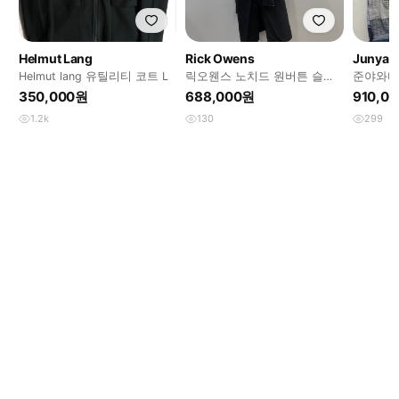
Helmut Lang
Rick Owens
Junya 
Helmut lang 유틸리티 코트 L
릭오웬스 노치드 원버튼 슬림
준야와타
롱 코트
사이즈
350,000원
688,000원
910,0
1.2k
130
299