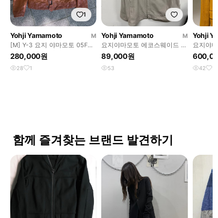
1
Yohji Yamamoto
Yohji Yamamoto
Yohji 
M
M
[M] Y-3 요지 야마모토 05FW
요지야마모토 에코스웨이드 블
요지야마
가죽 라이더 자켓
루종자켓
280,000원
89,000원
600,0
28
1
53
42
1
함께 즐겨찾는 브랜드 발견하기