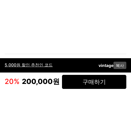
5,000원 할인 추천인 코드
vintage
복사
이용약관
고객센터
판매
개인정보 처리방침
사업자 정보
다운로드
인스타그램
페이스북
20
%
200,000원
구매하기
(주)후루츠패밀리컴퍼니 · 대표이사 이재범 / 소재지: 서울특별시 용산구 한강대
로 328, 201호 / 사업자 등록번호: 755-86-01442
사업자 정보확인
통신판매업
신고: 2019-서울용산-0723 호 / 고객센터: 070-4466-3377 / 고객센터 문의는
후루츠 앱 다운로드 후 문의가능합니다 /
support@fruitsfamily.com
Copyright © FruitsFamily Company Inc. All right reserved
후루츠패밀리(주)는 통신판매중개자로서 거래 당사자가 아닙니다. 상품, 상품정