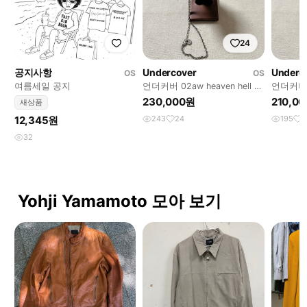
24
공지사항
Undercover
Underc
OS
OS
여름세일 공지
언더커버 02aw heaven hell 십
언더커버
자가 목걸이 undercover
underco
230,000원
210,0
새상품
12,345원
243
24
195
2
32
Yohji Yamamoto 모아 보기