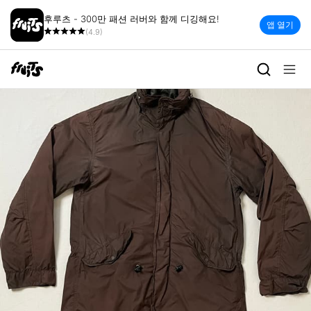
후루츠 - 300만 패션 러버와 함께 디깅해요!
앱 열기
(4.9)