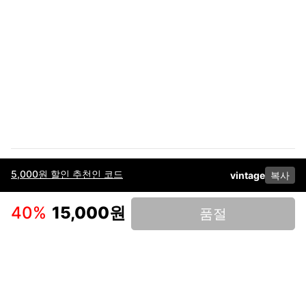
5,000원 할인 추천인 코드
vintage
복사
이용약관
고객센터
판매
개인정보 처리방침
사업자 정보
다운로드
인스타그램
페이스북
40
%
15,000원
품절
(주)후루츠패밀리컴퍼니 · 대표이사 이재범 / 소재지: 서울특별시 용산구 한강대
로 328, 201호 / 사업자 등록번호: 755-86-01442
사업자 정보확인
통신판매업
신고: 2019-서울용산-0723 호 / 고객센터: 070-4466-3377 / 고객센터 문의는
후루츠 앱 다운로드 후 문의가능합니다 /
support@fruitsfamily.com
Copyright © FruitsFamily Company Inc. All right reserved