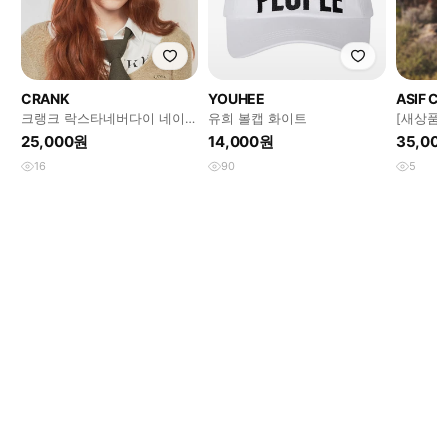
CRANK
YOUHEE
ASIF CA
크랭크 락스타네버다이 네이비
유희 볼캡 화이트
[새상품
캡모자 볼캡 빈티지 단종
25,000원
14,000원
35,00
16
90
5