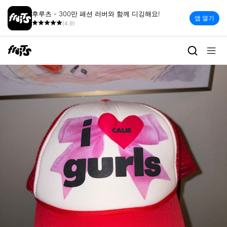
후루츠 - 300만 패션 러버와 함께 디깅해요!
앱 열기
(4.9)