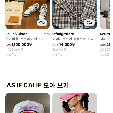
2
3
Louis Vuitton
lafudgestore
Series
275
L
루이비통 LV 트레이너 스니커
라퍼지스토어 코듀로이 칼라
시리즈 마
즈 모노그램 데님 블루
빅 오버 체 크 셔츠자켓L
1,100,000원
14,000원
21
22%
30%
30%
1,400,000원
20,000원
30,000
10
2
8
3
78
3
AS IF CALIE 모아 보기