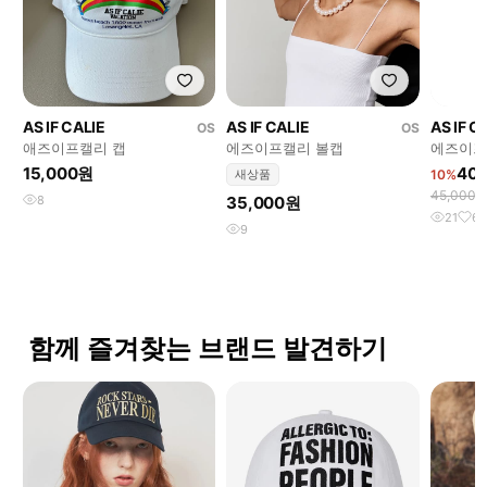
AS IF CALIE
AS IF CALIE
AS IF C
OS
OS
애즈이프캘리 캡
에즈이프캘리 볼캡
에즈이프캘
mesh ca
15,000원
40
새상품
10%
45,000
8
35,000원
21
6
9
함께 즐겨찾는 브랜드 발견하기