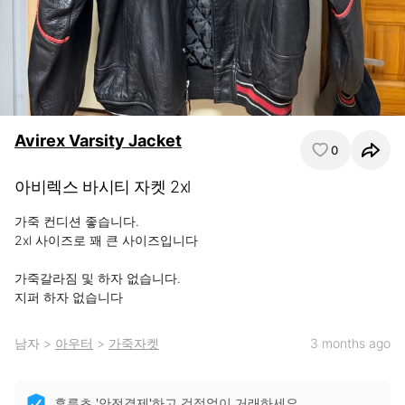
Avirex Varsity Jacket
0
아비렉스 바시티 자켓 2xl
가죽 컨디션 좋습니다.

2xl 사이즈로 꽤 큰 사이즈입니다

가죽갈라짐 및 하자 없습니다.

지퍼 하자 없습니다
남자
>
아우터
>
가죽자켓
3 months ago
후루츠 '안전결제'하고 걱정없이 거래하세요