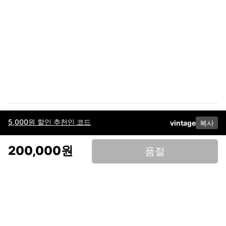
5,000원 할인 추천인 코드
vintage
복사
이용약관
고객센터
판매
개인정보 처리방침
사업자 정보
다운로드
인스타그램
페이스북
200,000원
품절
(주)후루츠패밀리컴퍼니 · 대표이사 이재범 / 소재지: 서울특별시 용산구 한강대
로 328, 201호 / 사업자 등록번호: 755-86-01442
사업자 정보확인
통신판매업
신고: 2019-서울용산-0723 호 / 고객센터: 070-4466-3377 / 고객센터 문의는
후루츠 앱 다운로드 후 문의가능합니다 /
support@fruitsfamily.com
Copyright © FruitsFamily Company Inc. All right reserved