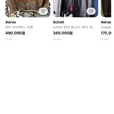
Avirex
Schott
Avirex
90s 아비렉스 자켓
schott 626 원스타 레더 자켓
Coope
L 쇼트 가죽 라이더
490,000원
369,000원
175,0
26
312
426