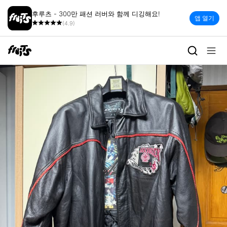
후루츠 - 300만 패션 러버와 함께 디깅해요!
앱 열기
(4.9)