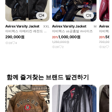
4
2
Avirex Varsity Jacket
Avirex Varsity Jacket
Avirex V
XXL
M
아비렉스 아메리칸 레전드 바
아비렉스 us공홈발 m사이즈
아비렉스 
시티 가죽자켓
s
290,000원
1,000,000원
56
20%
20%
1,250,000원
700,00
28
4
26
2
32
1
함께 즐겨찾는 브랜드 발견하기