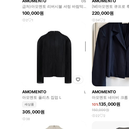
AMOMENTO
AMOMENTO
OS
급처)아모멘토 리버시블 셔링 바람막
[M]아모멘토 큐프로 
이
100,000원
220,000원
2
1
34
2
AMOMENTO
AMOMENTO
L
아모멘토 플리츠 집업 L
아모멘토 네이비 크롭
135,000원
새상품
10%
150,000원
305,000원
22
2
38