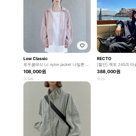
Low Classic
RECTO
로우클래식 Lc nylon jacket 나일론 자
[할인] 렉토 24S/S 
켓 핑크
오버사이즈 아노락 블
108,000원
388,000원
148
25