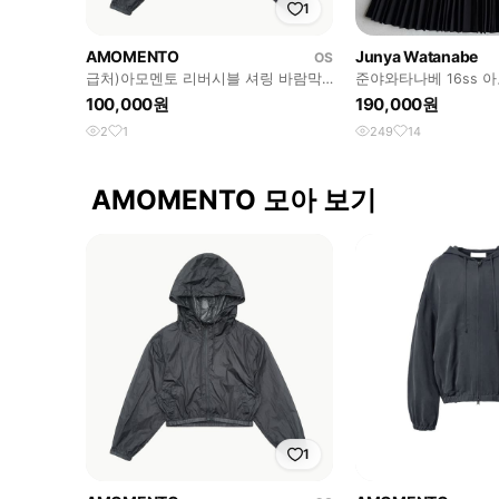
1
AMOMENTO
Junya Watanabe
OS
급처)아모멘토 리버시블 셔링 바람막
준야와타나베 16ss 
이
스커트
100,000원
190,000원
2
1
249
14
AMOMENTO 모아 보기
1