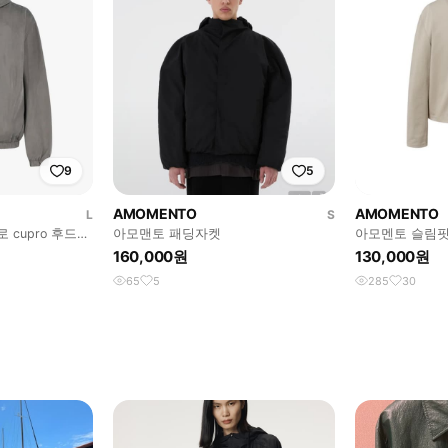
9
5
AMOMENTO
AMOMENTO
L
S
 cupro 후드집
아모맨토 패딩자켓
아모멘토 슬림핏
160,000원
130,000원
65
5
285
30