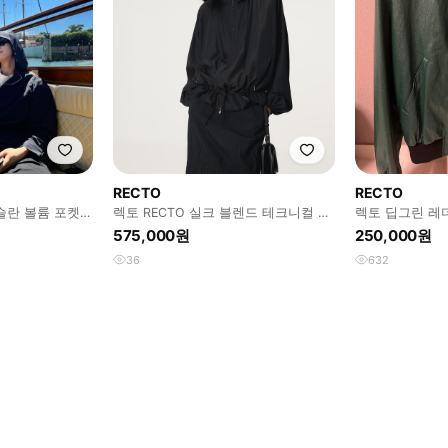
RECTO
RECTO
타슬란 볼륨 포켓
렉토 RECTO 실크 블렌드 테크니컬 후
렉토 딥그린 레더
디 점퍼 블랙
575,000원
250,000원
36
632