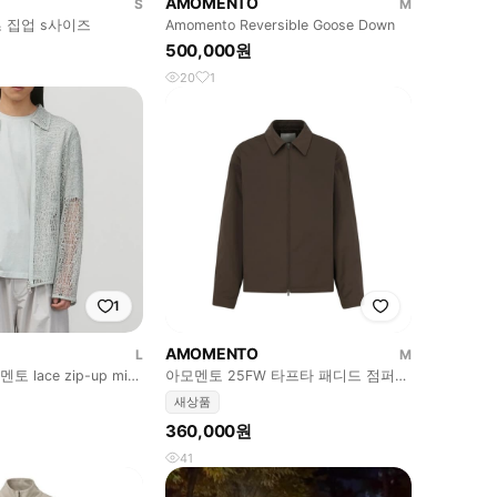
AMOMENTO
S
M
 집업 s사이즈
Amomento Reversible Goose Down
500,000원
20
1
1
AMOMENTO
L
M
토 lace zip-up mint
아모멘토 25FW 타프타 패디드 점퍼
Brown M
새상품
360,000원
41