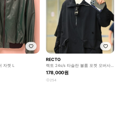
RECTO
 자켓 L
렉토 24s/s 타슬란 볼륨 포켓 오버사
이즈 아노락
178,000원
254