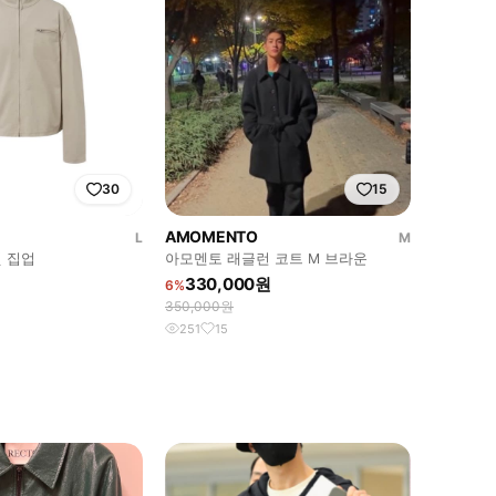
30
15
AMOMENTO
L
M
 집업
아모멘토 래글런 코트 M 브라운
330,000원
6%
350,000원
251
15