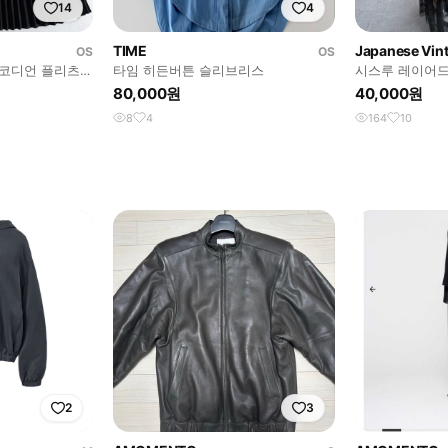
14
4
TIME
Japanese Vin
OS
OS
아코디언 플리츠
타임 히든버튼 슬리브리스
시스루 레이어드
80,000원
40,000원
8
4
164
10
2
3