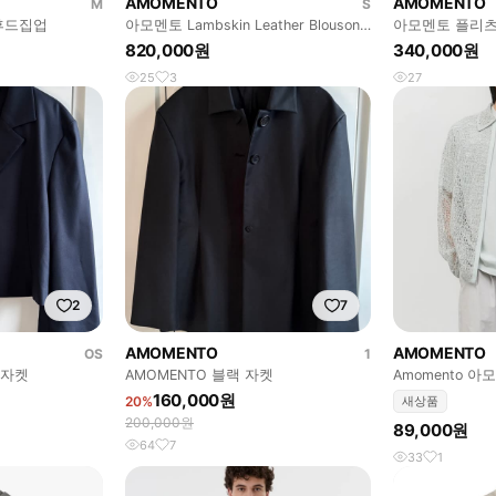
AMOMENTO
AMOMENTO
M
S
후드집업
아모멘토 Lambskin Leather Blouson
아모멘토 플리츠
S사이즈
820,000원
340,000원
25
3
27
2
7
AMOMENTO
AMOMENTO
OS
1
 자켓
AMOMENTO 블랙 자켓
Amomento 아모멘
L
160,000원
20%
새상품
200,000원
89,000원
64
7
33
1