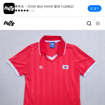
후루츠 - 300만 패션 러버와 함께 디깅해요!
앱 열기
(4.9)