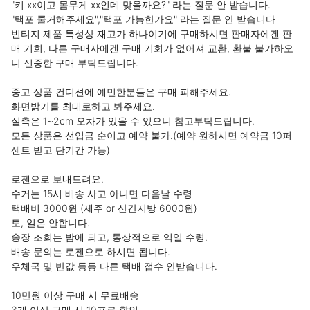
"키 xx이고 몸무게 xx인데 맞을까요?" 라는 질문 안 받습니다.

"택포 쿨거해주세요","택포 가능한가요" 라는 질문 안 받습니다

빈티지 제품 특성상 재고가 하나이기에 구매하시면 판매자에겐 판
매 기회, 다른 구매자에겐 구매 기회가 없어져 교환, 환불 불가하오
니 신중한 구매 부탁드립니다.

중고 상품 컨디션에 예민한분들은 구매 피해주세요.

화면밝기를 최대로하고 봐주세요.

실측은 1~2cm 오차가 있을 수 있으니 참고부탁드립니다.

모든 상품은 선입금 순이고 예약 불가.(예약 원하시면 예약금 10퍼
센트 받고 단기간 가능)

로젠으로 보내드려요.

수거는 15시 배송 사고 아니면 다음날 수령

택배비 3000원 (제주 or 산간지방 6000원)

토, 일은 안합니다.

송장 조회는 밤에 되고, 통상적으로 익일 수령.

배송 문의는 로젠으로 하시면 됩니다.

우체국 및 반값 등등 다른 택배 접수 안받습니다.

10만원 이상 구매 시 무료배송

3개 이상 구매 시 10프로 할인