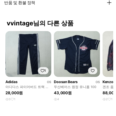
반품 및 환불 정책
vvintage님의 다른 상품
1
Adidas
Doosan Bears
Kenzo
OS
OS
아디다스 파이어버드 트랙 팬
두산베어스 원정 유니폼 100
겐조 옴
츠 95 네이비
28,000원
43,000원
88,00
5
1
4
2
1