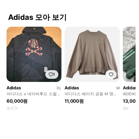
Adidas 모아 보기
1
Adidas
Adidas
Adidas
XL
M
아디다스 x 네이버후드 스컬
아디다스 베이지 공용 M 맨투
ADIDA
풀오버 후드티 110
맨 O0709
팔 아디
60,000원
11,000원
13,00
복 L 95
1
1
1