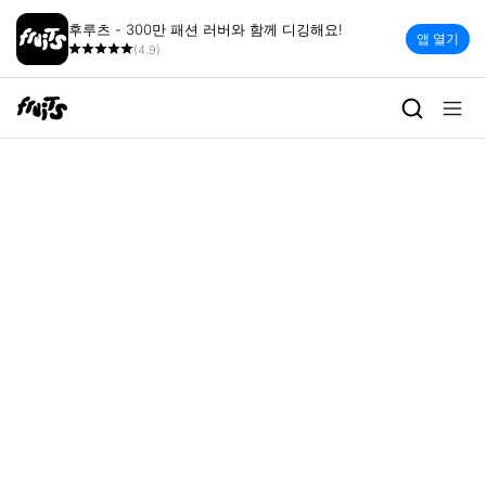
후루츠 - 300만 패션 러버와 함께 디깅해요!
앱 열기
(4.9)