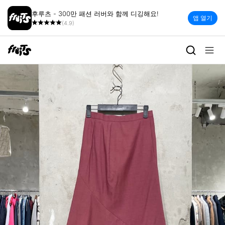
후루츠 - 300만 패션 러버와 함께 디깅해요!
앱 열기
(4.9)