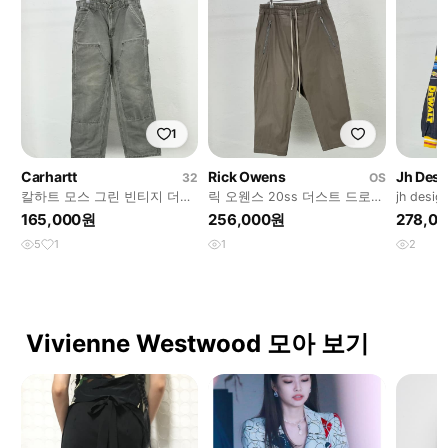
1
Carhartt
Rick Owens
Jh Desi
32
OS
칼하트 모스 그린 빈티지 더블
릭 오웬스 20ss 더스트 드로우
jh des
니 워크 팬츠
스트링 크롭 코튼 팬츠
팀 로고
165,000원
256,000원
278,0
5
1
1
2
Vivienne Westwood 모아 보기