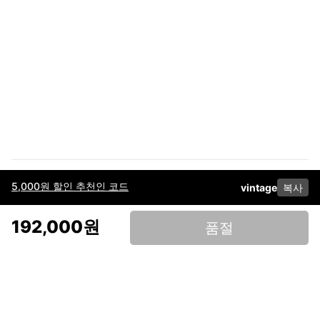
5,000원 할인 추천인 코드
vintage
복사
이용약관
고객센터
판매
개인정보 처리방침
사업자 정보
다운로드
인스타그램
페이스북
192,000원
품절
(주)후루츠패밀리컴퍼니 · 대표이사 이재범 / 소재지: 서울특별시 용산구 한강대
로 328, 201호 / 사업자 등록번호: 755-86-01442
사업자 정보확인
통신판매업
신고: 2019-서울용산-0723 호 / 고객센터: 070-4466-3377 / 고객센터 문의는
후루츠 앱 다운로드 후 문의가능합니다 /
support@fruitsfamily.com