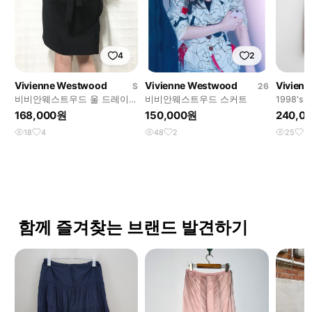
4
2
Vivienne Westwood
Vivienne Westwood
Vivien
S
26
비비안웨스트우드 울 드레이핑
비비안웨스트우드 스커트
1998's 
스커트
WESTWO
168,000원
150,000원
240,0
18
4
48
2
25
4
함께 즐겨찾는 브랜드 발견하기