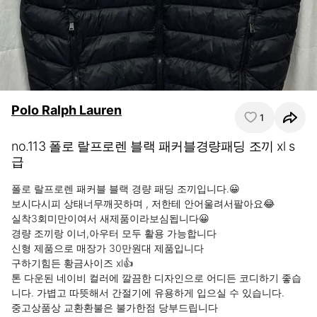
Polo Ralph Lauren
1
no.113 폴로 랄프로렌 블랙 패커블경량패딩 조끼 xl s
급
폴로 랄프로렌 패커블 블랙 경량 패딩 조끼입니다.😀

보시다시피 상태너무깨끗하며 , 저한테 안어울려서팔아요😂

실착3회미만이여서 새제품이라보심됩니다😀

경량 조끼랑 이너,아우터 모두 활용 가능합니다

신형 제품으로 매장가 30만원대 제품입니다 

구하기힘든 황금사이즈 xl👍

톤 다운된 네이비 컬러에 깔끔한 디자인으로 어디든 코디하기 좋습
니다. 가볍고 따뜻해서 간절기에 유용하게 입으실 수 있습니다. 

중고상품상 교환환불은 불가한점 당부드립니다
