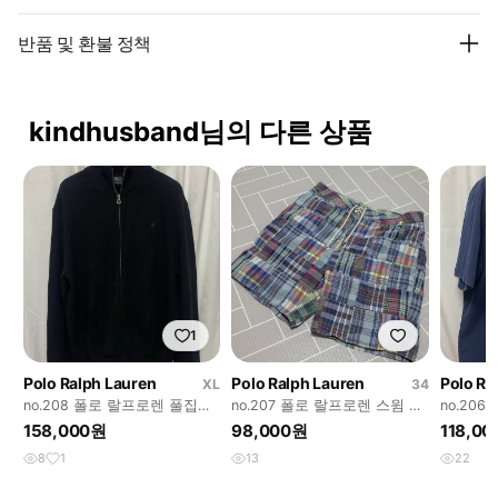
반품 및 환불 정책
kindhusband님의 다른 상품
1
Polo Ralph Lauren
Polo Ralph Lauren
Polo Ra
XL
34
no.208 폴로 랄프로렌 풀집업
no.207 폴로 랄프로렌 스윔 마
no.20
니트 블랙 xl 상태굿
드라스체크 반바지 34
반팔 셔츠 
158,000원
98,000원
118,0
8
1
13
22