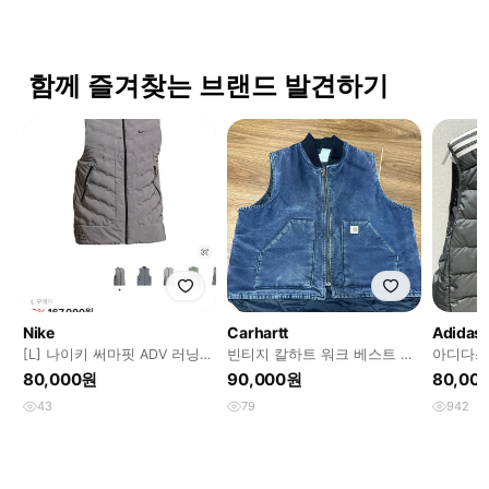
함께 즐겨찾는 브랜드 발견하기
Nike
Carhartt
Adidas
[L] 나이키 써마핏 ADV 러닝
빈티지 칼하트 워크 베스트 조
아디다스
베스트 실버
끼 V02 MDT
다운) XL
80,000원
90,000원
80,00
43
79
942