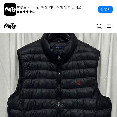
후루츠 - 300만 패션 러버와 함께 디깅해요!
앱 열기
(4.9)