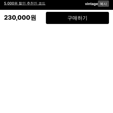
5,000원 할인 추천인 코드
vintage
복사
이용약관
고객센터
판매
개인정보 처리방침
사업자 정보
다운로드
인스타그램
페이스북
230,000원
구매하기
(주)후루츠패밀리컴퍼니 · 대표이사 이재범 / 소재지: 서울특별시 용산구 한강대
로 328, 201호 / 사업자 등록번호: 755-86-01442
사업자 정보확인
통신판매업
신고: 2019-서울용산-0723 호 / 고객센터: 070-4466-3377 / 고객센터 문의는
후루츠 앱 다운로드 후 문의가능합니다 /
support@fruitsfamily.com
Copyright © FruitsFamily Company Inc. All right reserved
후루츠패밀리(주)는 통신판매중개자로서 거래 당사자가 아닙니다. 상품, 상품정
보, 거래에 관한 의무와 책임은 각 판매자에게 있으며, 후루츠패밀리(주)는 원칙
적으로 판매 회원과 구매 회원 간의 거래에 대하여 책임을 지지 않습니다. 다만,
후루츠패밀리에서 직접 판매하는 상품에 대한 책임은 후루츠패밀리(주)에 있습
니다.