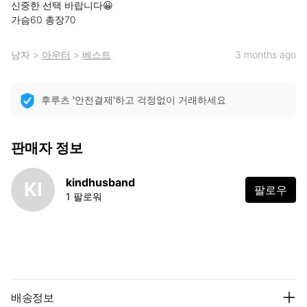
신중한 선택 바랍니다😀

가슴60 총장70
남자
>
아우터
>
베스트
3 months ago
후루츠 '안전결제'하고 걱정없이 거래하세요
판매자 정보
kindhusband
KI
팔로우
1 팔로워
배송정보