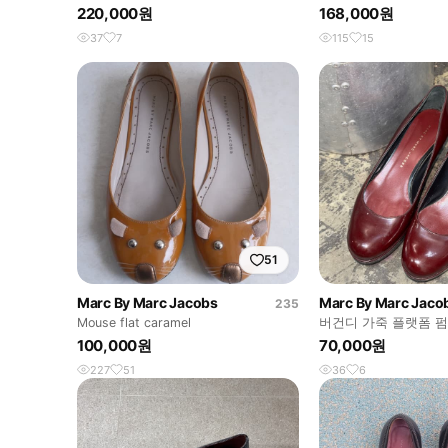
220,000원
168,000원
37
7
115
15
51
Marc By Marc Jacobs
Marc By Marc Jaco
235
Mouse flat caramel
버건디 가죽 플랫폼 
100,000원
70,000원
227
51
36
6