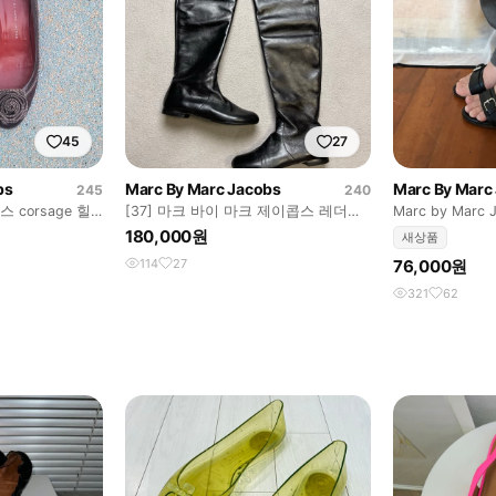
45
27
bs
Marc By Marc Jacobs
Marc By Marc
245
240
corsage 힐
[37] 마크 바이 마크 제이콥스 레더부
Marc by Marc J
츠 -240
heel
180,000원
새상품
114
27
76,000원
321
62