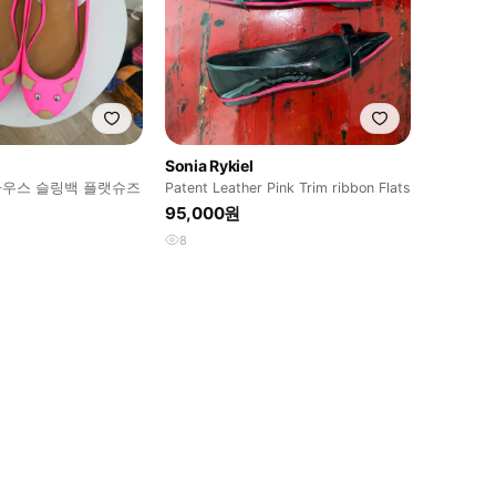
Sonia Rykiel
우스 슬링백 플랫슈즈
Patent Leather Pink Trim ribbon Flats
95,000원
8