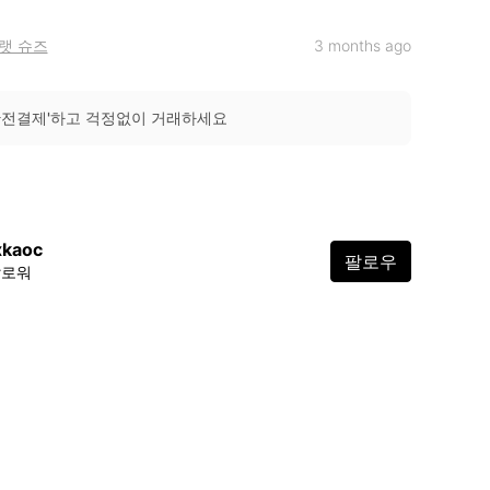
랫 슈즈
3 months ago
안전결제'하고 걱정없이 거래하세요
xkaoc
팔로우
팔로워