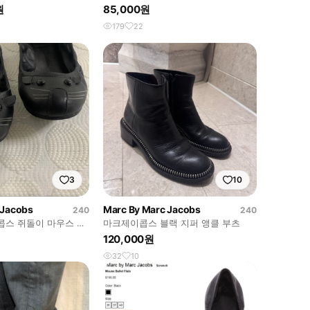
230
원
85,000원
179
22
3
10
 Jacobs
Marc By Marc Jacobs
240
240
콥스 쥐돌이 마우스 플
마크제이콥스 블랙 지퍼 앵클 부츠
120,000원
32
10