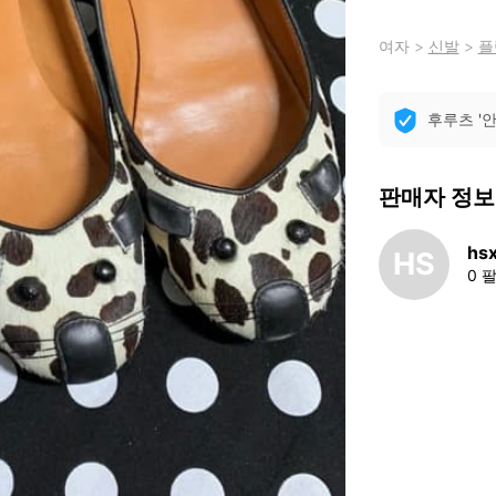
여자
>
신발
>
플
후루츠 '
판매자 정보
hs
HS
0 