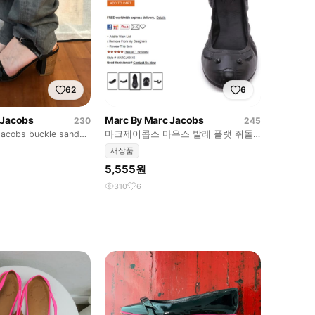
62
6
 Jacobs
Marc By Marc Jacobs
230
245
acobs buckle sandal
마크제이콥스 마우스 발레 플랫 쥐돌
이 제발 구해요 ㅠㅠ 240
새상품
5,555원
310
6