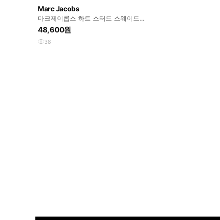
Marc Jacobs
마크제이콥스 하트 스터드 스웨이드
플랫 39.5
48,600원
38