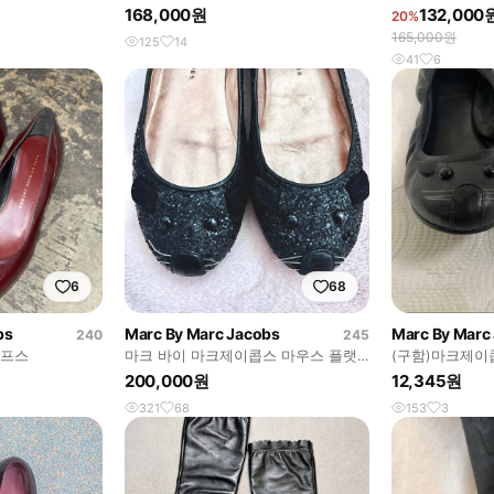
우스 플랫
168,000원
132,000
20%
165,000원
125
14
41
6
6
68
bs
Marc By Marc Jacobs
Marc By Marc
240
245
펌프스
마크 바이 마크제이콥스 마우스 플랫
(구함)마크제이
슈즈
랫 240-245
200,000원
12,345원
321
68
153
3