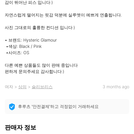
감이 뛰어난 피스 입니다:)

자연스럽게 떨어지는 핏감 덕분에 실루엣이 예쁘게 연출됩니다.

사진 그대로의 훌륭한 컨디션 입니다:)

• 브랜드: Hysteric Glamour

 •색상: Black / Pink

 •사이즈: OS

다른 예쁜 상품들도 많이 판매 중입니다

편하게 문의주세요 감사합니다:)
여자
>
상의
>
슬리브리스
3 months ago
후루츠 '안전결제'하고 걱정없이 거래하세요
판매자 정보