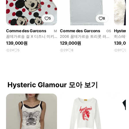
5
8
Comme des Garcons
Comme des Garcons
Hysteri
M
OS
꼼데가르송 걸 X 디즈니 미키
2006 꼼데가르송 트리콧 러플
히스테릭
마우스 폴카닷 도트 프린트 반
리본 슬리브리스 탑
미솔 슬
139,000원
129,000원
139,0
팔 티셔츠
24
5
29
8
91
23
Hysteric Glamour 모아 보기