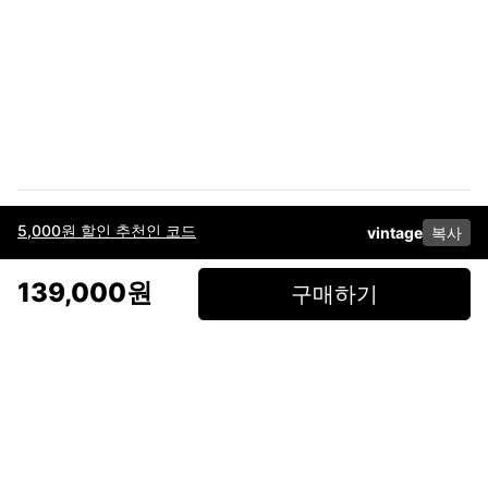
5,000원 할인 추천인 코드
vintage
복사
이용약관
고객센터
판매
개인정보 처리방침
사업자 정보
다운로드
인스타그램
페이스북
139,000원
구매하기
(주)후루츠패밀리컴퍼니 · 대표이사 이재범 / 소재지: 서울특별시 용산구 한강대
로 328, 201호 / 사업자 등록번호: 755-86-01442
사업자 정보확인
통신판매업
신고: 2019-서울용산-0723 호 / 고객센터: 070-4466-3377 / 고객센터 문의는
후루츠 앱 다운로드 후 문의가능합니다 /
support@fruitsfamily.com
Copyright © FruitsFamily Company Inc. All right reserved
후루츠패밀리(주)는 통신판매중개자로서 거래 당사자가 아닙니다. 상품, 상품정