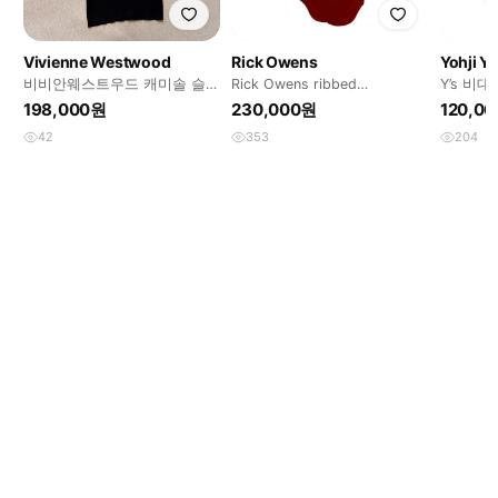
Vivienne Westwood
Rick Owens
Yohji 
비비안웨스트우드 캐미솔 슬리
Rick Owens ribbed
Y’s 비
브리스 나시
sleeveless
주만 할인
198,000원
230,000원
120,0
42
353
204