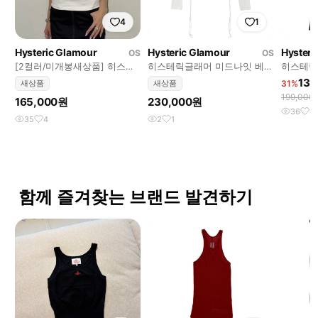
4
1
Hysteric Glamour
Hysteric Glamour
Hysteri
OS
OS
[2컬러/미개봉새상품] 히스테
히스테릭글래머 미드나잇 베리
히스테릭
릭글래머 치비 나시 슬리브리
치비 티셔츠 화이트
욕타임즈
139
새상품
새상품
31%
스 티셔츠
티셔츠
199,000
165,000원
230,000원
36
12
35
4
2
1
함께 즐겨찾는 브랜드 발견하기