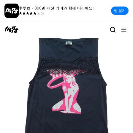
후루츠 - 300만 패션 러버와 함께 디깅해요!
앱 열기
(4.9)