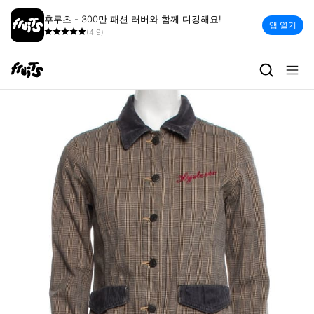
후루츠 - 300만 패션 러버와 함께 디깅해요!
앱 열기
(4.9)