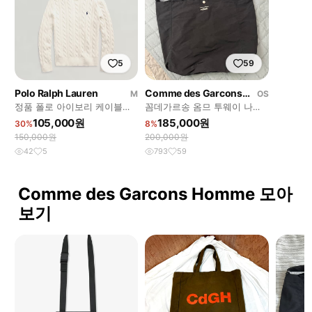
5
59
Polo Ralph Lauren
Comme des Garcons Homme
M
OS
정품 폴로 아이보리 케이블니
꼼데가르송 옴므 투웨이 나일
트 M
론백 토트백 크로스백
105,000원
185,000원
30%
8%
150,000원
200,000원
42
5
793
59
Comme des Garcons Homme 모아
보기