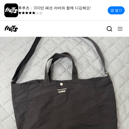
후루츠 - 300만 패션 러버와 함께 디깅해요!
앱 열기
(4.9)