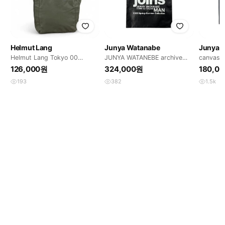
Helmut Lang
Junya Watanabe
Junya 
Helmut Lang Tokyo 00
JUNYA WATANEBE archive
canvas t
archive 토트백
tote bag
126,000원
324,000원
180,0
193
382
1.5k