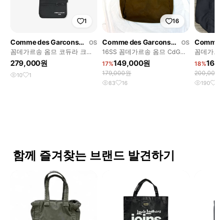
1
16
Comme des Garcons Homme
Comme des Garcons Homme
OS
OS
꼼데가르송 옴므 코듀라 크로
16SS 꼼데가르송 옴므 CdGH
꼼데가르
스백
로고 캔버스 토트백
279,000원
149,000원
164
17%
18%
179,000원
200,00
10
1
83
16
190
1
함께 즐겨찾는 브랜드 발견하기