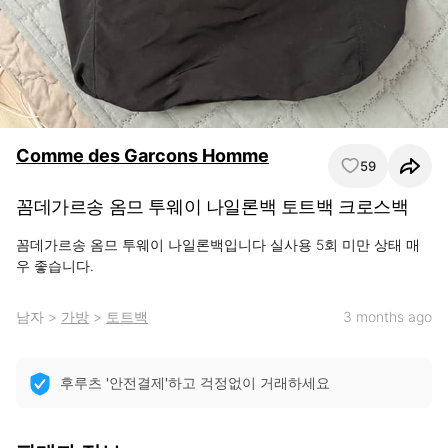
Comme des Garcons Homme
59
꼼데가르송 옴므 투웨이 나일론백 토트백 크로스백
꼼데가르송 옴므 투웨이 나일론백입니다 실사용 5회 미만 상태 매
우 좋습니다.
남자
>
가방
>
토트백
3 months ago
후루츠 '안전결제'하고 걱정없이 거래하세요