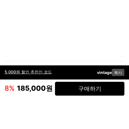
5,000원 할인 추천인 코드
vintage
복사
이용약관
고객센터
판매
개인정보 처리방침
사업자 정보
다운로드
인스타그램
페이스북
8
%
185,000원
구매하기
(주)후루츠패밀리컴퍼니 · 대표이사 이재범 / 소재지: 서울특별시 용산구 한강대
로 328, 201호 / 사업자 등록번호: 755-86-01442
사업자 정보확인
통신판매업
신고: 2019-서울용산-0723 호 / 고객센터: 070-4466-3377 / 고객센터 문의는
후루츠 앱 다운로드 후 문의가능합니다 /
support@fruitsfamily.com
Copyright © FruitsFamily Company Inc. All right reserved