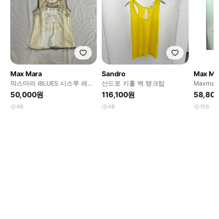
Max Mara
Sandro
Max Ma
막스마라 iBLUES 시스루 레이
산드로 키홀 백 탱크탑
Maxma
어드 프린팅 슬리브리스 나시
스 탑
50,000원
116,100원
58,80
모리걸
48
48
156