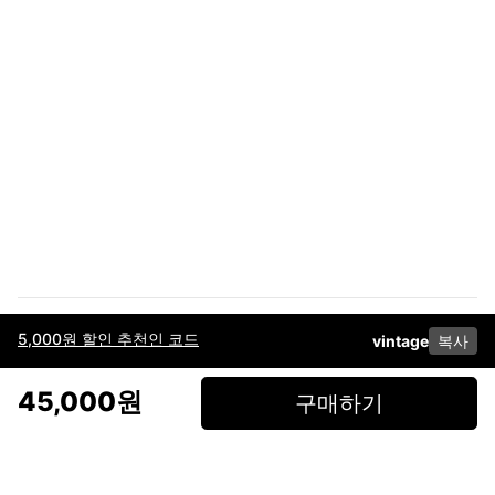
5,000원 할인 추천인 코드
vintage
복사
이용약관
고객센터
판매
개인정보 처리방침
사업자 정보
다운로드
인스타그램
페이스북
45,000원
구매하기
(주)후루츠패밀리컴퍼니 · 대표이사 이재범 / 소재지: 서울특별시 용산구 한강대
로 328, 201호 / 사업자 등록번호: 755-86-01442
사업자 정보확인
통신판매업
신고: 2019-서울용산-0723 호 / 고객센터: 070-4466-3377 / 고객센터 문의는