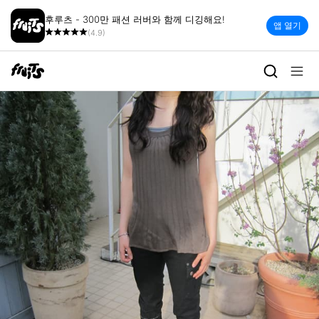
후루츠 - 300만 패션 러버와 함께 디깅해요!
앱 열기
(4.9)