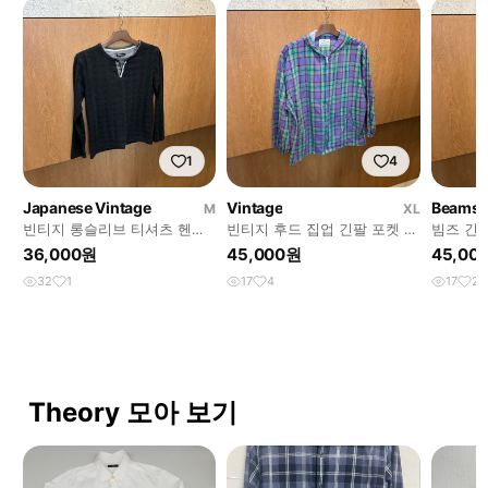
1
4
Japanese Vintage
Vintage
Beams
M
XL
빈티지 롱슬리브 티셔츠 헨리
빈티지 후드 집업 긴팔 포켓 체
빔즈 긴팔
넥 버튼 레이어드 디테일 블랙
크 패턴 디테일 퍼플 k429
퍼 포켓 
36,000원
45,000원
45,00
k430
레이 k42
32
1
17
4
17
2
Theory 모아 보기