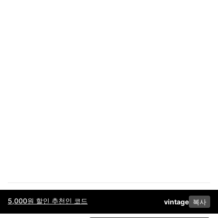
5,000원 할인 추천인 코드
vintage
복사
이용약관
고객센터
판매
개인정보 처리방침
사업자 정보
다운로드