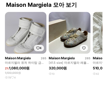
Maison Margiela 모아 보기
4
Maison Margiela
Maison Margiela
Maison 
265
265
마르지엘라 퓨처 하이탑 급처
[41.5 size] 마르지엘라 레플리
마르지엘
(할인)
카 페인팅 스니커즈
35size
1,080,000원
320,000원
510,0
2%
1,100,000원
10
42
78
4