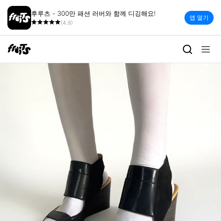
후루츠 - 300만 패션 러버와 함께 디깅해요!
앱 열기
(4.9)