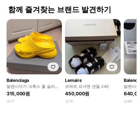
함께 즐겨찾는 브랜드 발견하기
Balenciaga
Lemaire
Balenci
발렌시아가 크록스 풀 슬라이
르메르 피셔맨 샌들 240
발렌시아
드 옐로우 38
블랙43
315,000원
450,000원
640,0
77
75
89