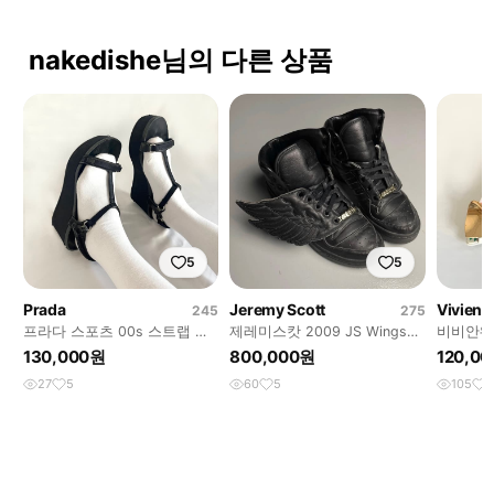
nakedishe님의 다른 상품
5
5
Prada
Jeremy Scott
Vivien
245
275
프라다 스포츠 00s 스트랩 웨
제레미스캇 2009 JS Wings
비비안웨
지힐
1.0 트리플블랙
힐
130,000원
800,000원
120,0
27
5
60
5
105
1