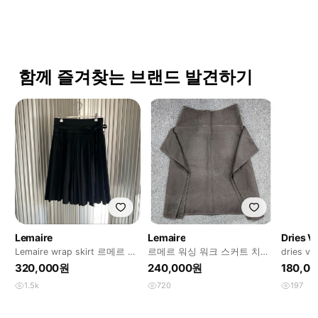
함께 즐겨찾는 브랜드 발견하기
Lemaire
Lemaire
Dries V
Lemaire wrap skirt 르메르 랩
르메르 워싱 워크 스커트 치마
dries 
스커트
34
스커트
320,000원
240,000원
180,0
1.5k
720
197