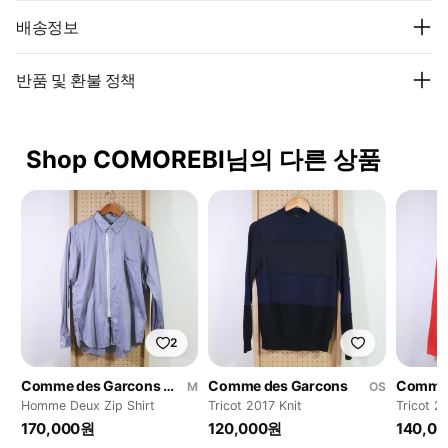
배송정보
반품 및 환불 정책
Shop COMOREBI님의 다른 상품
2
Comme des Garcons Homme Deux
Comme des Garcons
Comme 
M
OS
Homme Deux Zip Shirt
Tricot 2017 Knit
Tricot 2
170,000원
120,000원
140,0