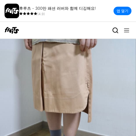
후루츠 - 300만 패션 러버와 함께 디깅해요!
앱 열기
(4.9)