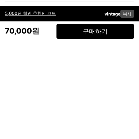
5,000원 할인 추천인 코드
vintage
복사
이용약관
고객센터
판매
개인정보 처리방침
사업자 정보
다운로드
인스타그램
페이스북
70,000원
구매하기
(주)후루츠패밀리컴퍼니 · 대표이사 이재범 / 소재지: 서울특별시 용산구 한강대
로 328, 201호 / 사업자 등록번호: 755-86-01442
사업자 정보확인
통신판매업
신고: 2019-서울용산-0723 호 / 고객센터: 070-4466-3377 / 고객센터 문의는
후루츠 앱 다운로드 후 문의가능합니다 /
support@fruitsfamily.com
Copyright © FruitsFamily Company Inc. All right reserved
후루츠패밀리(주)는 통신판매중개자로서 거래 당사자가 아닙니다. 상품, 상품정
보, 거래에 관한 의무와 책임은 각 판매자에게 있으며, 후루츠패밀리(주)는 원칙
적으로 판매 회원과 구매 회원 간의 거래에 대하여 책임을 지지 않습니다. 다만,
후루츠패밀리에서 직접 판매하는 상품에 대한 책임은 후루츠패밀리(주)에 있습
니다.