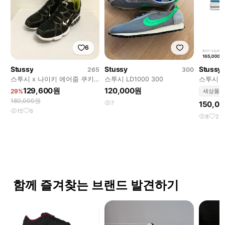
6
Stussy
Stussy
Stussy
265
300
스투시 x 나이키 에어줌 쿠키
스투시 LD1000 300
스투시 컨
니
129,600원
120,000원
29%
새상품
180,000원
7
150,0
15
6
8
2
함께 즐겨찾는 브랜드 발견하기