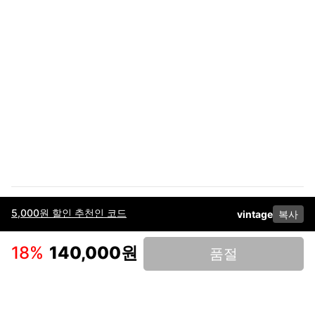
5,000원 할인 추천인 코드
vintage
복사
이용약관
고객센터
판매
개인정보 처리방침
사업자 정보
다운로드
인스타그램
페이스북
18
%
140,000원
품절
(주)후루츠패밀리컴퍼니 · 대표이사 이재범 / 소재지: 서울특별시 용산구 한강대
로 328, 201호 / 사업자 등록번호: 755-86-01442
사업자 정보확인
통신판매업
신고: 2019-서울용산-0723 호 / 고객센터: 070-4466-3377 / 고객센터 문의는