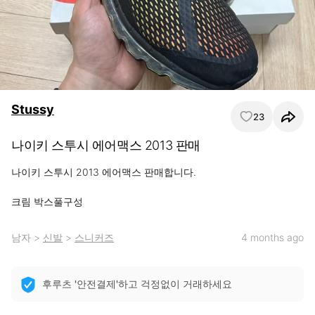
Stussy
23
나이키 스투시 에어맥스 2013 판매
나이키 스투시 2013 에어맥스 판매합니다. 

크림 박스풀구성
남자
>
신발
>
스니커즈
4 months ago
후루츠 '안전결제'하고 걱정없이 거래하세요