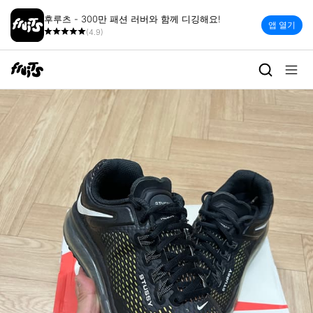
후루츠 - 300만 패션 러버와 함께 디깅해요!
앱 열기
(4.9)