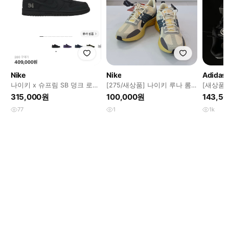
Nike
Nike
Adidas
나이키 x 슈프림 SB 덩크 로우
[275/새상품] 나이키 루나 롬
[새상품
블랙 280
앨러배스터 앤 그린 어비스
메탈릭 
315,000원
100,000원
143,5
DV2440
77
1
1k