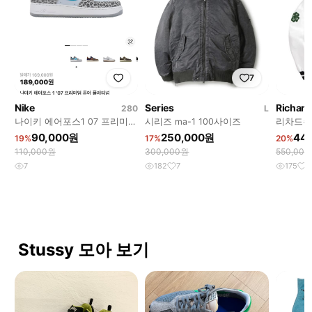
7
Nike
Series
Richar
280
L
나이키 에어포스1 07 프리미엄
시리즈 ma-1 100사이즈
리차드슨 
퓨어 플래티넘
90,000원
250,000원
44
19%
17%
20%
110,000원
300,000원
550,00
7
182
7
175
1
Stussy 모아 보기