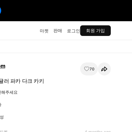
판매
회원 가입
마켓
로그인
om
70
레귤러 파카 다크 카키
인해주세요



구성
자켓
4 months ago