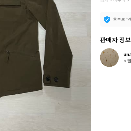
후루츠 '
판매자 정보
un
5 