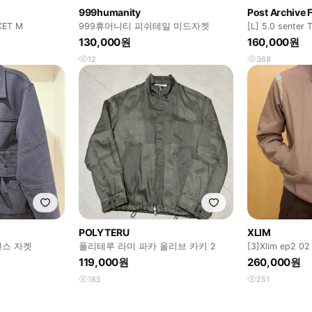
999humanity
Post Archive 
KET M
999휴머니티 피쉬테일 미드자켓
[L] 5.0 senter 
130,000원
160,000원
12
368
POLYTERU
XLIM
런스 자켓
폴리테루 라미 파카 올리브 카키 2
[3]Xlim ep2 02 
119,000원
260,000원
185
251