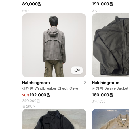
Khaki
89,000원
193,000원
15
20
4
Hatchingroom
Hatchingroom
2
해칭룸 Windbreaker Check Olive
해칭룸 Delave Jacket 
Brown 4
192,000원
180,000원
20%
240,000원
60
2
25
4