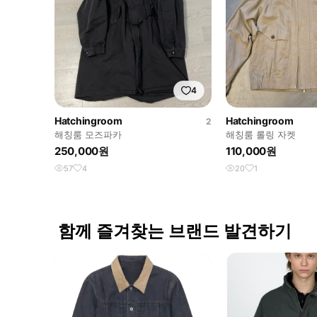
4
Hatchingroom
Hatchingroom
2
해칭룸 모즈파카
해칭룸 롤링 자켓
250,000원
110,000원
57
4
20
1
함께 즐겨찾는 브랜드 발견하기