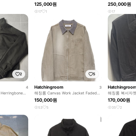
125,000원
250,000원
17
1
17
2
5
Hatchingroom
Hatchingroo
4
3
Herringbone
해칭룸 Canvas Work Jacket Faded
해칭룸 복서자켓
Beige
150,000원
170,000원
53
5
35
2