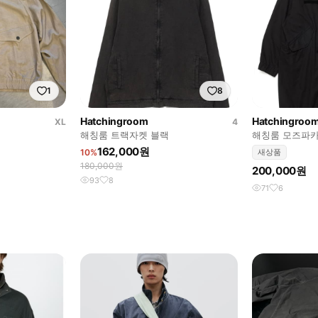
1
8
Hatchingroom
Hatchingroo
XL
4
해칭룸 트랙자켓 블랙
해칭룸 모즈파카 
Parka Washed B
162,000원
10%
새상품
180,000원
200,000원
93
8
71
6