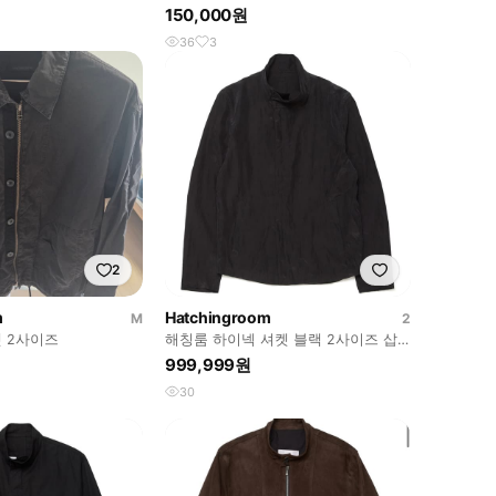
150,000원
36
3
2
m
Hatchingroom
M
2
 2사이즈
해칭룸 하이넥 셔켓 블랙 2사이즈 삽
니다!
999,999원
30