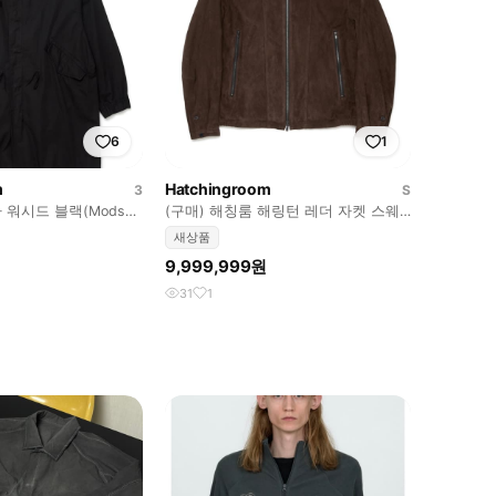
6
1
m
Hatchingroom
3
S
워시드 블랙(Mods
(구매) 해칭룸 해링턴 레더 자켓 스웨
lack)
이그 다크 브라운
새상품
9,999,999원
31
1