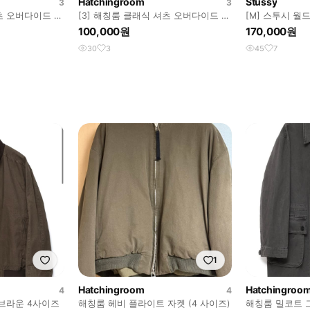
Hatchingroom
Stussy
3
3
셔츠 오버다이드 체
[3] 해칭룸 클래식 셔츠 오버다이드 체
[M] 스투시 월
크 차콜
셔츠
100,000원
170,000원
30
3
45
7
1
Hatchingroom
Hatchingroo
4
4
브라운 4사이즈
해칭룸 헤비 플라이트 자켓 (4 사이즈)
해칭룸 밀코트 