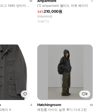
Artparment
M
1
드리그 1980 빈티지 티
[1] artparment 벨티드 자켓 베이지
210,000원
34%
318,000원
48
2
3
m
Hatchingroom
4
M
그레이 4
해칭룸 다이드 실켓 후디 다크그린