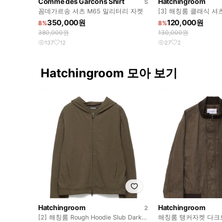
Comme des Garcons Shirt
Hatchingroom
S
꼼데가르송 셔츠 M65 밀리터리 자켓
[3] 해칭룸 클래식 
크 차콜 1/2
350,000원
120,000원
8%
8%
380,000원
130,000원
137
12
27
2
Hatchingroom 모아 보기
Hatchingroom
Hatchingroom
2
[2] 해칭룸 Rough Hoodie Slub Dark
해칭룸 탱커자켓 다크