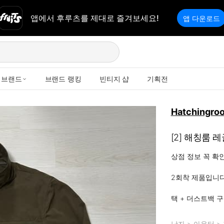
앱에서 후루츠를 제대로 즐겨보세요!
앱 다운로드
브랜드
브랜드 랭킹
빈티지 샵
기획전
Hatchingro
[2] 해칭룸 
상점 정보 꼭 확
2회착 제품입니다
택 + 더스트백 
남자
>
아우터
>