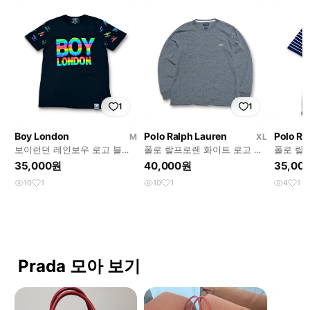
1
1
Boy London
Polo Ralph Lauren
Polo Ra
M
XL
보이런던 레인보우 로고 블랙
폴로 랄프로렌 화이트 로고 그
폴로 랄
반팔 티셔츠
레이 와플 긴팔 티셔츠
턴 카라
35,000원
40,000원
35,00
10
1
10
1
4
1
Prada 모아 보기