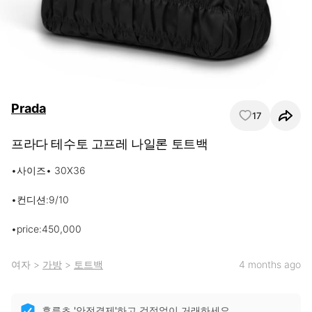
Prada
17
프라다 테수토 고프레 나일론 토트백
•사이즈• 30X36

•컨디션:9/10

•price:450,000
여자
>
가방
>
토트백
4 months ago
후루츠 '안전결제'하고 걱정없이 거래하세요