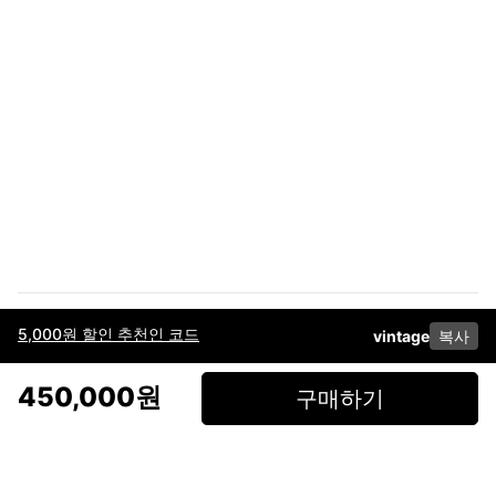
5,000원 할인 추천인 코드
vintage
복사
이용약관
고객센터
판매
개인정보 처리방침
사업자 정보
다운로드
인스타그램
페이스북
450,000원
구매하기
(주)후루츠패밀리컴퍼니 · 대표이사 이재범 / 소재지: 서울특별시 용산구 한강대
로 328, 201호 / 사업자 등록번호: 755-86-01442
사업자 정보확인
통신판매업
신고: 2019-서울용산-0723 호 / 고객센터: 070-4466-3377 / 고객센터 문의는