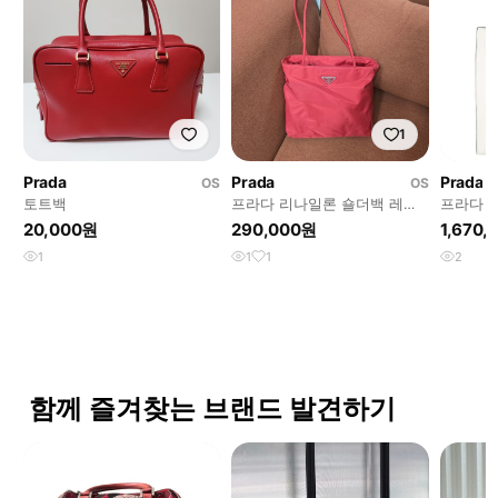
1
Prada
Prada
Prada
OS
OS
토트백
프라다 리나일론 숄더백 레드
프라다 
정품
고 토트
20,000원
290,000원
1,670
1BA332
1
1
1
2
함께 즐겨찾는 브랜드 발견하기