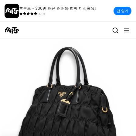
후루츠 - 300만 패션 러버와 함께 디깅해요!
앱 열기
(4.9)