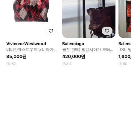
Vivienne Westwood
Balenciaga
Balenci
비비안웨스트우드 orb 아가일
급전 판매) 발렌시아가 모터백
[OS] 
레드 체크 토트백
파피에르 버건디 와인색
린팅 토
85,000원
420,000원
1,600
182
317
151