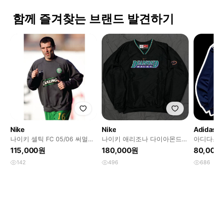
함께 즐겨찾는 브랜드 발견하기
Nike
Nike
Adidas
나이키 셀틱 FC 05/06 써멀탑
나이키 애리조나 다이아몬드
아디다스 
그레이
백스 웜업
스웨트 
115,000원
180,000원
80,00
142
496
686