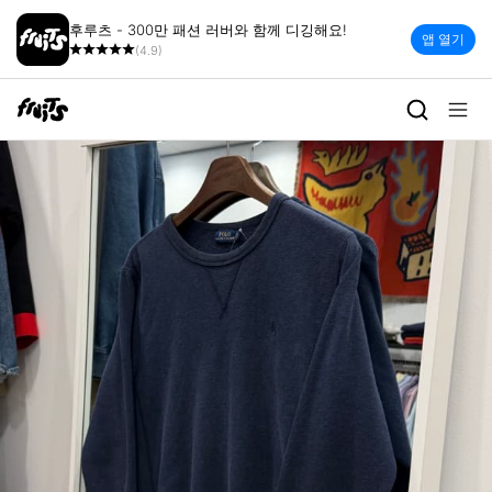
후루츠 - 300만 패션 러버와 함께 디깅해요!
앱 열기
(4.9)