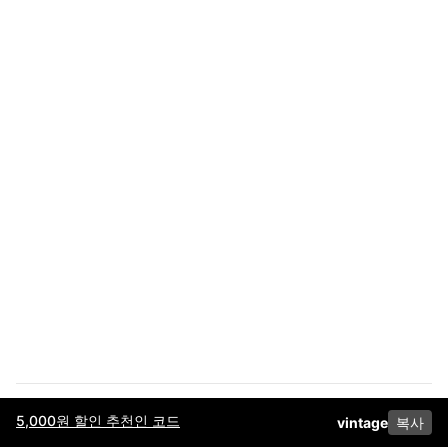
5,000원 할인 추천인 코드
vintage
복사
이용약관
고객센터
판매
개인정보 처리방침
사업자 정보
다운로드