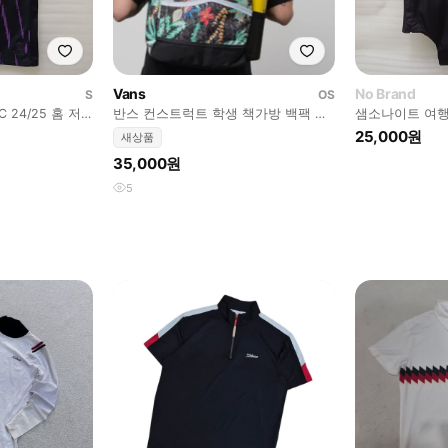
Vans
No Brand
S
OS
 24/25 홈 저
반스 컨스트럭트 학생 책가방 백팩 가
샘소나이트 여행
랑봉봉
방 경량 새제품 사랑봉봉
여행 가방 라지 
25,000원
새상품
35,000원
5