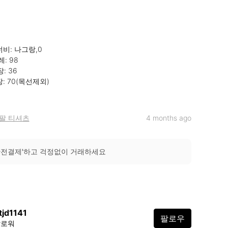
너비: 나그랑,0

팔 티셔츠
4 months ago
안전결제'하고 걱정없이 거래하세요
tjd1141
팔로우
팔로워