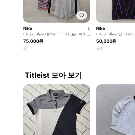
Nike
Nike
L
나이키 축구 대한민국 국대 프리매치
나이키 축구 알 아인 FC
탑 쇼츠 반바지 사랑봉봉
지 유니폼 S 훌륭 사
75,000원
50,000원
1
4
Titleist 모아 보기