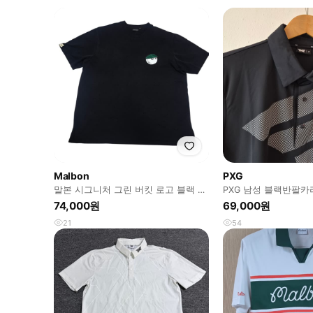
Malbon
PXG
말본 시그니처 그린 버킷 로고 블랙 반
PXG 남성 블랙반팔카
팔티 XXL 오버핏
이즈
74,000원
69,000원
21
54