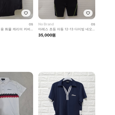
No Brand
OS
OS
용 화물 캐리어 커버
마레스 초등 아동 12-13 다이빙 네오
L 사랑봉봉
프렌 스윔 슈트 스노클링 사랑봉봉
35,000원