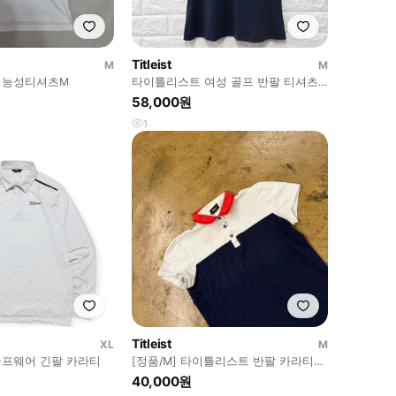
Titleist
M
M
이틀리스트 기능성티셔츠M
타이틀리스트 여성 골프 반팔 티셔츠
네이비 M
58,000원
1
Titleist
XL
M
프웨어 긴팔 카라티
[정품/M] 타이틀리스트 반팔 카라티
b13
40,000원