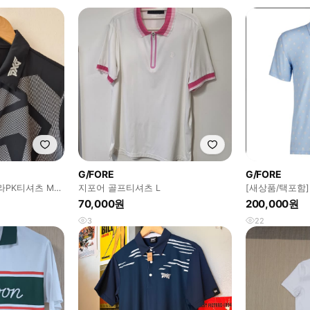
G/FORE
G/FORE
라PK티셔츠 M사
지포어 골프티셔츠 L
​[새상품/택포함]
폴로 골프 티셔
70,000원
200,000원
3
22