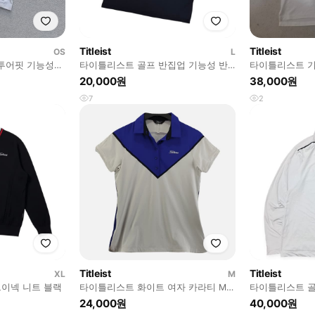
Titleist
Titleist
OS
L
 투어핏 기능성
타이틀리스트 골프 반집업 기능성 반
타
팔티
20,000원
38,000원
7
2
Titleist
Titleist
XL
M
브이넥 니트 블랙
타이틀리스트 화이트 여자 카라티 M
타이틀리스트 골
N9909
24,000원
40,000원