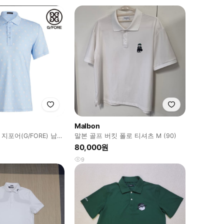
Malbon
 지포어(G/FORE) 남성
말본 골프 버킷 폴로 티셔츠 M (90)
츠 하늘색
80,000원
9