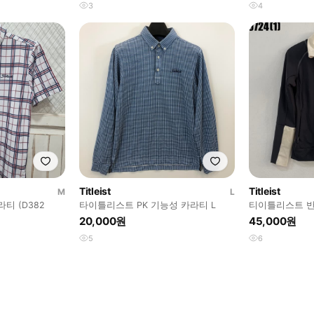
3
4
Titleist
Titleist
M
L
티 (D382
타이틀리스트 PK 기능성 카라티 L
티이틀리스트 반
20,000원
45,000원
5
6