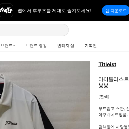
앱에서 후루츠를 제대로 즐겨보세요!
앱 다운로드
브랜드
브랜드 랭킹
빈티지 샵
기획전
Titleist
타이틀리스트 
봉봉
(흰색)

부드럽고 스판, 신
아쿠쉬네트정품, 
검색창에 사랑봉봉