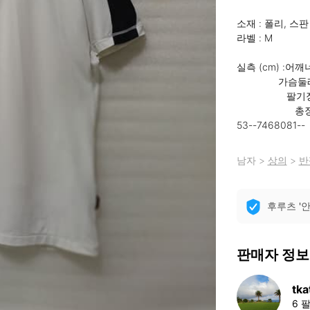
소재 : 폴리, 스판

라벨 : M

실측 (cm) :어깨
               가슴둘레: 98

                  팔기장: 36

                     총장: 70(목선제외)

53--7468081--
남자
>
상의
>
반
후루츠 '
판매자 정보
tka
6 