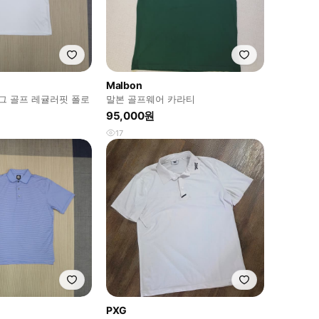
Malbon
버그 골프 레귤러핏 폴로
말본 골프웨어 카라티
95,000원
17
PXG