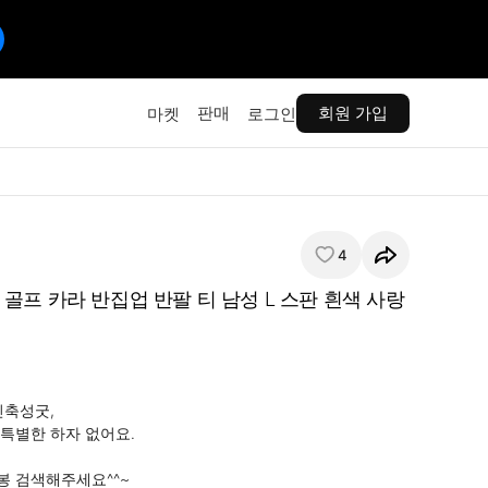
판매
회원 가입
마켓
로그인
4
골프 카라 반집업 반팔 티 남성 L 스판 흰색 사랑
축성굿,

특별한 하자 없어요.

 검색해주세요^^~
