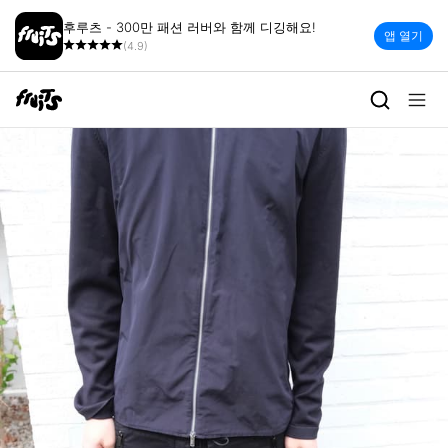
후루츠 - 300만 패션 러버와 함께 디깅해요!
앱 열기
(4.9)