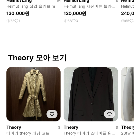
Helmut Lang
Helmut Lang
Helmut
M
S
Helmut lang 집업 슬리브 m
Helmut lang 사선버튼 블라우
Helmut 
스 s
130,000원
120,000원
240,0
72
1
68
3
65
4
Theory 모아 보기
Theory
Theory
Theory
S
S
띠어리 theory 패딩 코트
Theory 띠어리 스테이플 원버
23fw 