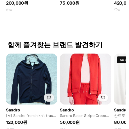
튼 여자 싱글자켓 춘추복 S 90
200,000원
75,000원
420,0
55
4
4
함께 즐겨찾는 브랜드 발견하기
SOLD
Sandro
Sandro
Sandro
[M] Sandro french knit track
Sandro Racer Stripe Crepe
산
top
Jacket In Red산
120,000원
50,000원
80,00