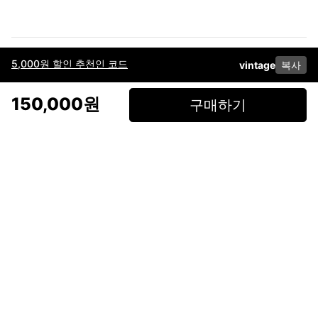
5,000원 할인 추천인 코드
vintage
복사
이용약관
고객센터
판매
개인정보 처리방침
사업자 정보
다운로드
인스타그램
페이스북
150,000원
구매하기
(주)후루츠패밀리컴퍼니 · 대표이사 이재범 / 소재지: 서울특별시 용산구 한강대
로 328, 201호 / 사업자 등록번호: 755-86-01442
사업자 정보확인
통신판매업
신고: 2019-서울용산-0723 호 / 고객센터: 070-4466-3377 / 고객센터 문의는
후루츠 앱 다운로드 후 문의가능합니다 /
support@fruitsfamily.com
Copyright © FruitsFamily Company Inc. All right reserved
후루츠패밀리(주)는 통신판매중개자로서 거래 당사자가 아닙니다. 상품, 상품정
보, 거래에 관한 의무와 책임은 각 판매자에게 있으며, 후루츠패밀리(주)는 원칙
적으로 판매 회원과 구매 회원 간의 거래에 대하여 책임을 지지 않습니다. 다만,
후루츠패밀리에서 직접 판매하는 상품에 대한 책임은 후루츠패밀리(주)에 있습
니다.