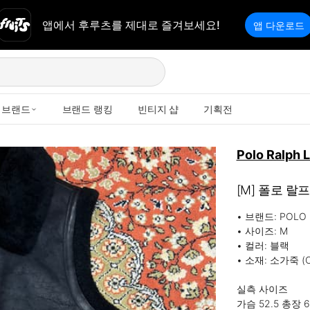
앱에서 후루츠를 제대로 즐겨보세요!
앱 다운로드
브랜드
브랜드 랭킹
빈티지 샵
기획전
Polo Ralph 
[M] 폴로 랄
• 브랜드: POLO 
• 사이즈: M

• 컬러: 블랙

• 소재: 소가죽 (Co
실측 사이즈

가슴 52.5 총장 69