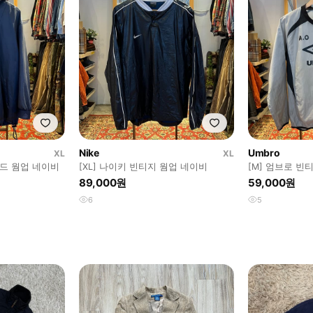
Nike
Umbro
XL
XL
후드 웜업 네이비
[XL] 나이키 빈티지 웜업 네이비
[M] 엄브로 빈
의
89,000원
59,000원
6
5