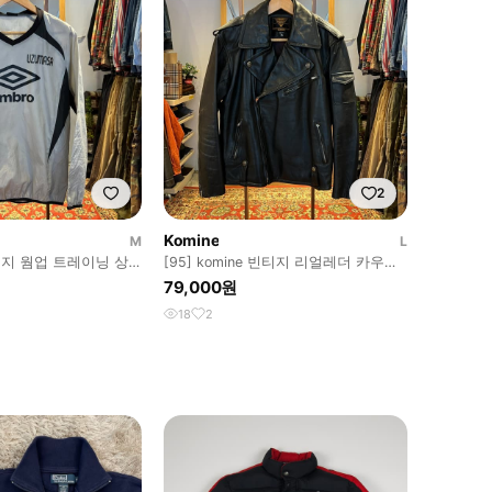
2
Komine
M
L
티지 웜업 트레이닝 상
[95] komine 빈티지 리얼레더 카우하
이드 더블라이더 자켓
79,000원
18
2