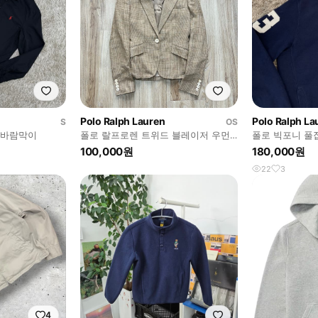
Polo Ralph Lauren
Polo Ralph La
S
OS
 바람막이
폴로 랄프로렌 트위드 블레이저 우먼
폴로 빅포니 풀
스
100,000원
180,000원
22
3
4