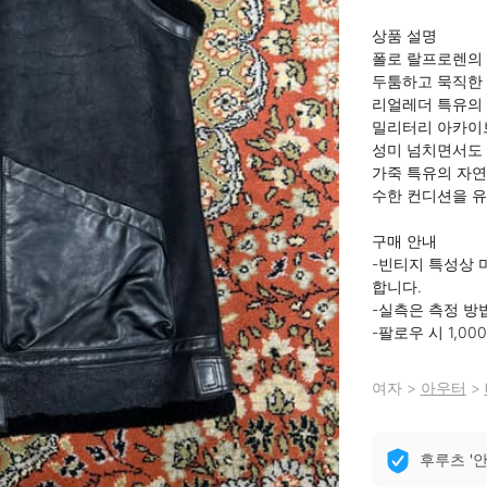
상품 설명

폴로 랄프로렌의 
두툼하고 묵직한 
리얼레더 특유의 
밀리터리 아카이브
성미 넘치면서도 
가죽 특유의 자연
수한 컨디션을 유
구매 안내

-빈티지 특성상 
합니다.

-실측은 측정 방법
-팔로우 시 1,0
여자
>
아우터
>
후루츠 '