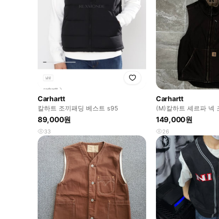
Carhartt
Carhartt
칼하트 조끼패딩 베스트 s95
(M)칼하트 셰르파 넥 
DKB 다크브라운
89,000원
149,000원
33
26