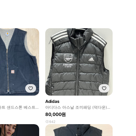
Adidas
칼하트 샌드스톤 베스트
아디다스 아스날 조끼패딩 (덕다운)
XL
80,000원
942