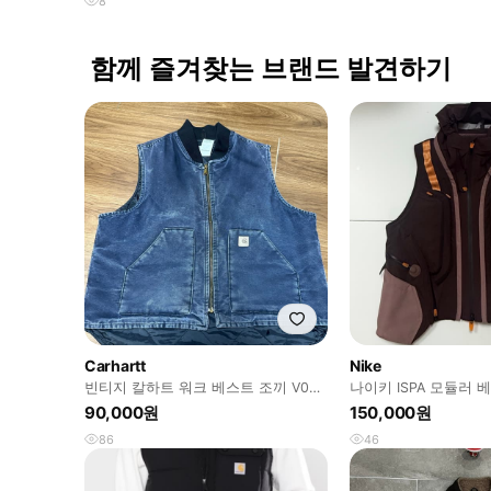
8
함께 즐겨찾는 브랜드 발견하기
Carhartt
Nike
빈티지 칼하트 워크 베스트 조끼 V02
나이키 ISPA 모듈러 
MDT
90,000원
150,000원
86
46