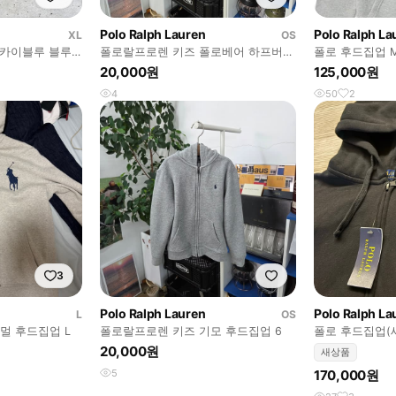
Polo Ralph Lauren
Polo Ralph La
XL
OS
 스카이블루 블루
폴로랄프로렌 키즈 폴로베어 하프버튼
폴로 후드집업 
플리스 풀오버 6
20,000원
125,000원
4
50
2
3
Polo Ralph Lauren
Polo Ralph La
L
OS
멀 후드집업 L
폴로랄프로렌 키즈 기모 후드집업 6
폴로 후드집업(
20,000원
새상품
5
170,000원