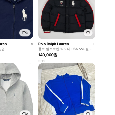
3
uren
Polo Ralph Lauren
S
L
집업
폴로 랄프로렌 빅포니 USA 오리털 패
딩
140,000원
16
2