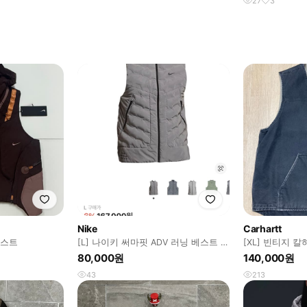
27
3
Nike
Carhartt
베스트
[L] 나이키 써마핏 ADV 러닝 베스트 실
[XL] 빈티지 
버
조끼 / 블랙
80,000원
140,000원
43
213