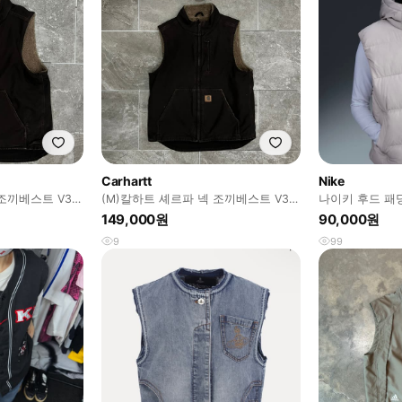
Carhartt
Nike
조끼베스트 V33
(M)칼하트 셰르파 넥 조끼베스트 V33
나이키 후드 패
DKB 다크브라운
149,000원
90,000원
9
99