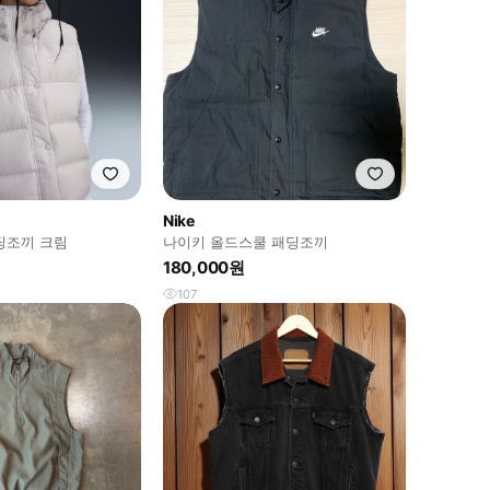
Nike
딩조끼 크림
나이키 올드스쿨 패딩조끼
180,000원
107