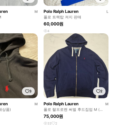
uren
Polo Ralph Lauren
M
L
M
폴로 트랙탑 져지 판매
60,000원
4
3
2
uren
Polo Ralph Lauren
M
M
새상품)
폴로 랄프로렌 써멀 후드집업 M (
100)
75,000원
33
2