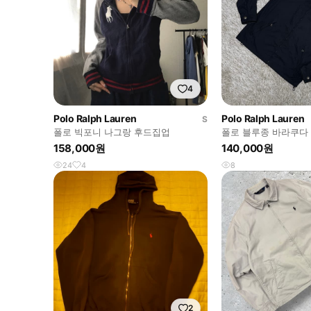
4
Polo Ralph Lauren
Polo Ralph Lauren
S
폴로 빅포니 나그랑 후드집업
폴로 블루종 바라쿠다
158,000원
140,000원
24
4
8
2