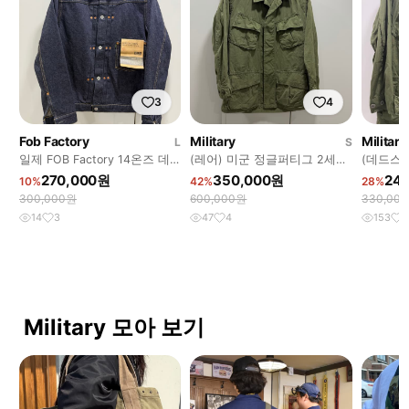
3
4
Fob Factory
Military
Military
L
S
일제 FOB Factory 14온즈 데
(레어) 미군 정글퍼티그 2세대
(데드스탁
님 자켓
스몰숏
세대 M-
270,000원
350,000원
24
10%
42%
28%
300,000원
600,000원
330,00
14
3
47
4
153
8
Military 모아 보기