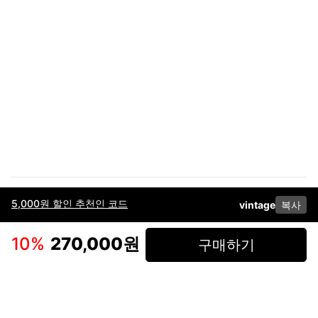
5,000원 할인 추천인 코드
vintage
복사
이용약관
고객센터
판매
개인정보 처리방침
사업자 정보
다운로드
인스타그램
페이스북
10
%
270,000원
구매하기
(주)후루츠패밀리컴퍼니 · 대표이사 이재범 / 소재지: 서울특별시 용산구 한강대
로 328, 201호 / 사업자 등록번호: 755-86-01442
사업자 정보확인
통신판매업
신고: 2019-서울용산-0723 호 / 고객센터: 070-4466-3377 / 고객센터 문의는
후루츠 앱 다운로드 후 문의가능합니다 /
support@fruitsfamily.com