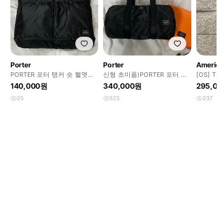
Porter
Porter
America
PORTER 포터 탱커 숏 헬맷백
신형 초미품)PORTER 포터 탱
[OS] T
브리프케이스 S
커 더플백 S
레더 체
140,000원
340,000원
295,0
25
525
237