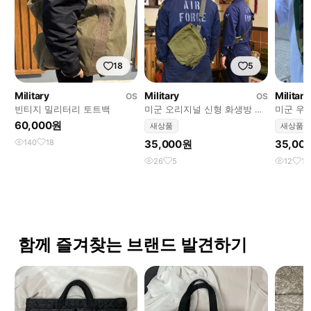
18
5
Military
Military
Military
OS
OS
빈티지 밀리터리 토트백
미군 오리지널 신형 화생방 가
미군 우
방 커스텀 크로스백 USA 새상
usmc
60,000원
새상품
새상품
품
140
18
35,000원
35,00
26
5
12
1
함께 즐겨찾는 브랜드 발견하기