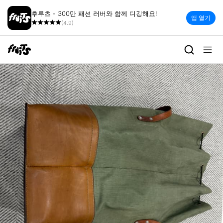
후루츠 - 300만 패션 러버와 함께 디깅해요!
앱 열기
(4.9)