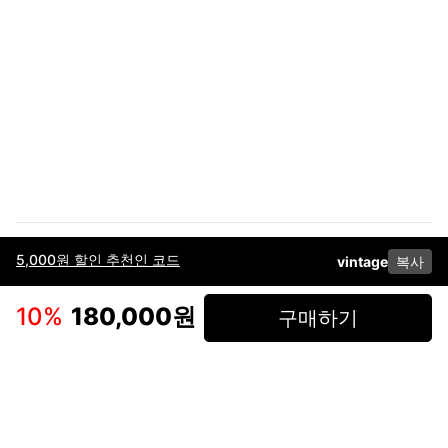
5,000원 할인 추천인 코드
vintage
복사
이용약관
고객센터
판매
개인정보 처리방침
사업자 정보
다운로드
인스타그램
페이스북
10
%
180,000원
구매하기
(주)후루츠패밀리컴퍼니 · 대표이사 이재범 / 소재지: 서울특별시 용산구 한강대
로 328, 201호 / 사업자 등록번호: 755-86-01442
사업자 정보확인
통신판매업
신고: 2019-서울용산-0723 호 / 고객센터: 070-4466-3377 / 고객센터 문의는
후루츠 앱 다운로드 후 문의가능합니다 /
support@fruitsfamily.com
Copyright © FruitsFamily Company Inc. All right reserved