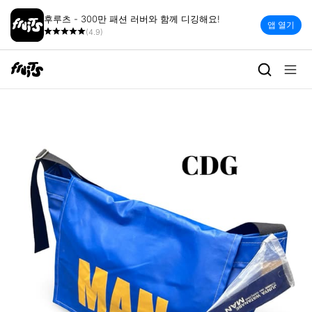
후루츠 - 300만 패션 러버와 함께 디깅해요!
앱 열기
(4.9)