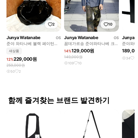
2
10
Junya Watanabe
Junya Watanabe
Junya 
OS
OS
준야 와타나베 블랙 페이턴트
꼼데가르송 준야와타나베 크로
준야와타
레더 프레임 백
스백
25aw 
129,000원
189,0
새상품
14%
149,000원
229,000원
34
4
12%
109
10
259,000원
50
2
함께 즐겨찾는 브랜드 발견하기