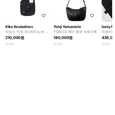
Kiko Kostadinov
Yohji Yamamoto
Issey M
아식스 키코 코스타디노브 노
Y'SACCS 레더 호보 크로스백
이세이미
발리스 이사티스 백 블랙
신저백
210,000원
180,000원
426,0
455
153
252