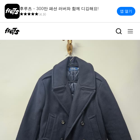
후루츠 - 300만 패션 러버와 함께 디깅해요!
앱 열기
(4.9)