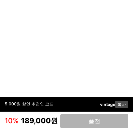
5,000원 할인 추천인 코드
vintage
복사
이용약관
고객센터
판매
개인정보 처리방침
사업자 정보
다운로드
인스타그램
페이스북
10
%
189,000원
품절