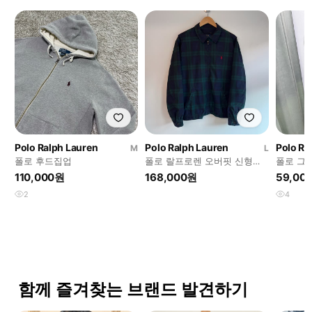
Polo Ralph Lauren
Polo Ralph Lauren
Polo Ra
M
L
폴로 후드집업
폴로 랄프로렌 오버핏 신형라
폴로 그
벨 블랙와치 패턴 폴리쉘 바이
110,000원
168,000원
59,00
스윙 자켓
2
4
함께 즐겨찾는 브랜드 발견하기