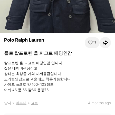
Polo Ralph Lauren
17
폴로 랄프로렌 울 피코트 패딩안감
랄프로렌 울 피코트 패딩안감 입니다.

짙은 네이비색상이고

상태는 최상급 거의 새제품급입니다

오리털안감으로 겨울에도 착용가능합니다

사이즈 m으로 약 100~103정도

어깨 46 품 56 팔66 총장76
남자
>
아우터
>
코트
4 months ago