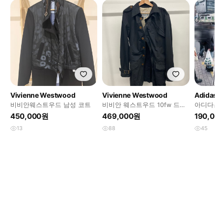
Vivienne Westwood
Vivienne Westwood
Adidas
비비안웨스트우드 남성 코트
비비안 웨스트우드 10fw 드렁
아디다스
큰 트렌치 코트
트 새상품
450,000원
469,000원
190,0
13
88
45