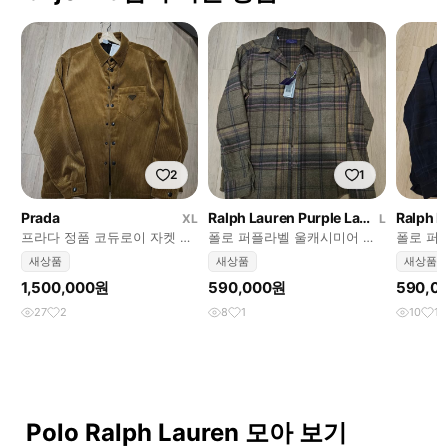
2
1
Prada
Ralph Lauren Purple Label
XL
L
프라다 정품 코듀로이 자켓 새
폴로 퍼플라벨 울캐시미어 셔
폴로 퍼
상품
츠
란넬셔츠
새상품
새상품
새상품
1,500,000원
590,000원
590,0
27
2
8
1
10
1
Polo Ralph Lauren 모아 보기