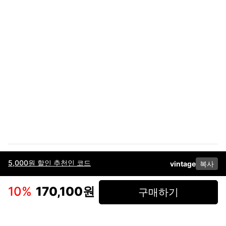
5,000원 할인 추천인 코드
vintage
복사
이용약관
고객센터
판매
개인정보 처리방침
사업자 정보
다운로드
인스타그램
페이스북
10
%
170,100원
구매하기
(주)후루츠패밀리컴퍼니 · 대표이사 이재범 / 소재지: 서울특별시 용산구 한강대
로 328, 201호 / 사업자 등록번호: 755-86-01442
사업자 정보확인
통신판매업