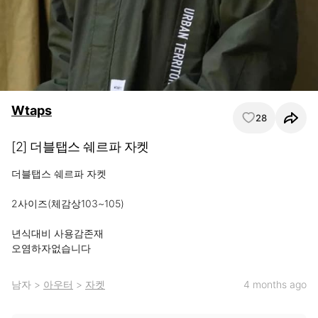
Wtaps
28
[2] 더블탭스 쉐르파 자켓
더블탭스 쉐르파 자켓

2사이즈(체감상103~105)

년식대비 사용감존재

오염하자없습니다
남자
>
아우터
>
자켓
4 months ago