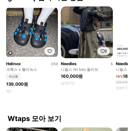
2
Helinox
Needles
Needle
250
S
크록스 x 헬리녹스
니들스 hd bdu 올리브
니들스 1
160,000원
180
새상품
19%
220,00
139,000원
73
2
57
3
7
Wtaps 모아 보기