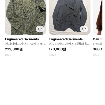
Engineered Garments
Engineered Garments
Cav Em
엔지니어드가먼츠 덕카모 베드
엔지니어드 가먼츠 나폴레옹
카브엠트
포드
자켓
이즈
232,000원
170,000원
380,0
36
172
86