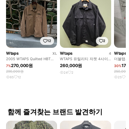
12
2
Wtaps
Wtaps
Wtaps
XL
4
2005 WTAPS Quilted HBT
WTAPS 유틸리티 자켓 4사이
더블탭스
Shirt Jacket
즈
270,000원
260,000원
17
7%
30%
290,000원
250,00
24
2
65
12
25
1
함께 즐겨찾는 브랜드 발견하기