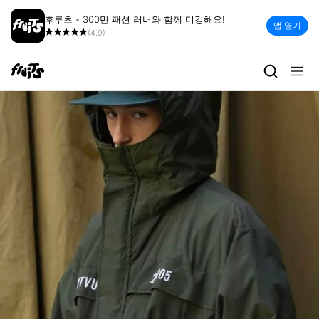
후루츠 - 300만 패션 러버와 함께 디깅해요!
앱 열기
(4.9)