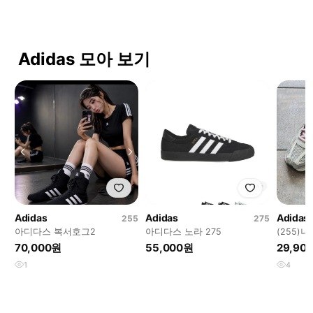
Adidas 모아 보기
Adidas
Adidas
Adidas
255
275
아디다스 복서호그2
아디다스 노라 275
(255)
더스트 
70,000원
55,000원
29,90
1
4