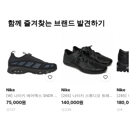
함께 즐겨찾는 브랜드 발견하기
Nike
Nike
Nike
[W] 나이키 에어맥스 SNDR 블
[265] 나이키 스튜디오 트레이
[285]
랙 앤 실버 255
너 2 블랙
돔 로우 
75,000원
140,000원
180,0
137
239
9