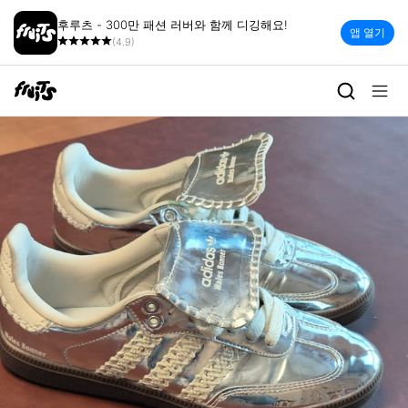
후루츠 - 300만 패션 러버와 함께 디깅해요!
앱 열기
(4.9)