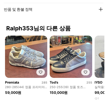
반품 및 환불 정책
Ralph353님의 다른 상품
Premiata
Tod's
IYSO
285
255
280-285(44) 정품 프리미아
250-255(39) 정품 토즈
실착용2회
타 스니커즈
TODS 스니커즈
IYSO 
59,000원
150,000원
99,00
1