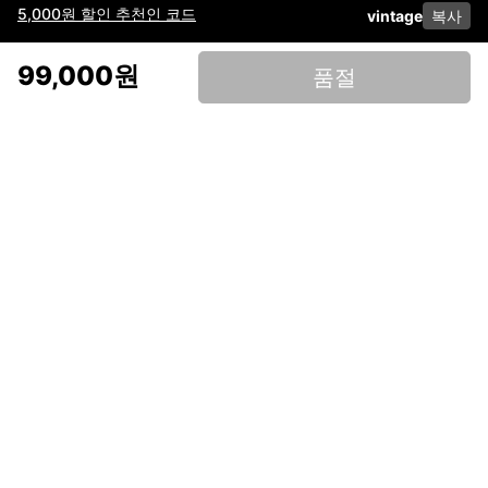
5,000원 할인 추천인 코드
vintage
복사
이용약관
고객센터
판매
개인정보 처리방침
사업자 정보
다운로드
인스타그램
페이스북
99,000원
품절
(주)후루츠패밀리컴퍼니 · 대표이사 이재범 / 소재지: 서울특별시 용산구 한강대
로 328, 201호 / 사업자 등록번호: 755-86-01442
사업자 정보확인
통신판매업
신고: 2019-서울용산-0723 호 / 고객센터: 070-4466-3377 / 고객센터 문의는
후루츠 앱 다운로드 후 문의가능합니다 /
support@fruitsfamily.com
Copyright © FruitsFamily Company Inc. All right reserved
후루츠패밀리(주)는 통신판매중개자로서 거래 당사자가 아닙니다. 상품, 상품정
보, 거래에 관한 의무와 책임은 각 판매자에게 있으며, 후루츠패밀리(주)는 원칙
적으로 판매 회원과 구매 회원 간의 거래에 대하여 책임을 지지 않습니다. 다만,
후루츠패밀리에서 직접 판매하는 상품에 대한 책임은 후루츠패밀리(주)에 있습
니다.