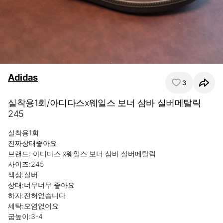
Adidas
3
실착용1회/아디다스x웨일스 보너 삼바 실버메탈릭
245
실착용1회 

진짜상태좋아요 

브랜드: 아디다스 x웨일스 보너 삼바 실버메탈릭

사이즈:245

색상:실버

상태:너무너무 좋아요 

하자:전혀없습니다 

세탁:오염없어요 

굽높이:3-4 
