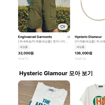
1
Engineered Garments
Hysteric Glamour
M
[국내배송/미개봉새상품] 엔지니어드
[미개봉새상품] 히스
가먼츠 X 지유 GU 유틸리티 쇼츠팬츠
로고 체인
새상품
새상품
32,000원
136,000원
14
1
42
6
Hysteric Glamour 모아 보기