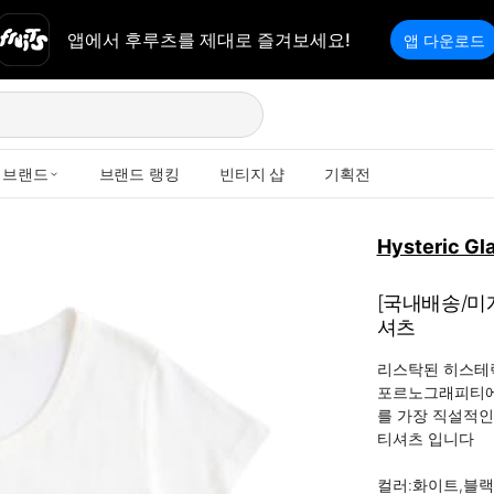
앱에서 후루츠를 제대로 즐겨보세요!
앱 다운로드
브랜드
브랜드 랭킹
빈티지 샵
기획전
Hysteric Gl
[국내배송/미
셔츠
리스탁된 히스테
포르노그래피티에서
를 가장 직설적인
티셔츠 입니다

컬러:화이트,블랙 사