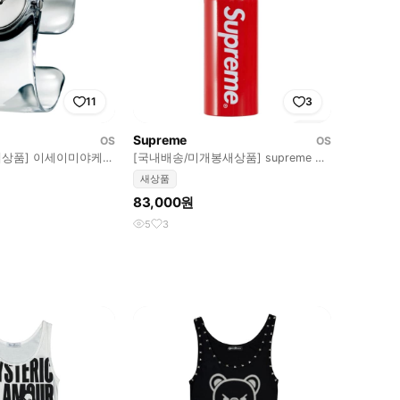
11
3
Supreme
OS
OS
새상품] 이세이미야케
[국내배송/미개봉새상품] supreme 슈
프림 텀블러 물통
새상품
83,000원
5
3