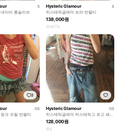
mour
Hysteric Glamour
S
S
 네이비 롱슬리브
히스테릭글래머 보라 반팔티
138,000원
15
2
2
mour
Hysteric Glamour
OS
OS
핑크 프릴 반팔티
히스테릭글래머 히스테릭그 로고 패턴
나시
128,000원
2