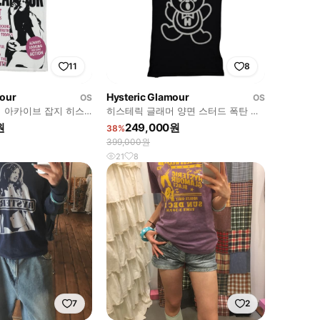
11
8
mour
Hysteric Glamour
OS
OS
 아카이브 잡지 히스
히스테릭 글래머 양면 스터드 폭탄 퍽
 반팔 티셔츠
베어 민소매 나시 반팔 티셔츠
원
249,000원
38%
399,000원
21
8
7
2