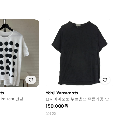
to
Yohji Yamamoto
t Pattern 반팔
요지야마모토 뿌르옴므 주름가공 반팔
티셔츠
150,000원
253