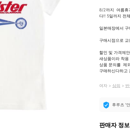
8/2까지  여름
다!! 5일까지 전
일본매장에서 구
구매시점으로 교환
할인 및 가격제안 
새상품이라 착용 
상품 문의를  제
구매하신다하고 
여자
>
상의
>
반
후루츠 '
판매자 정보