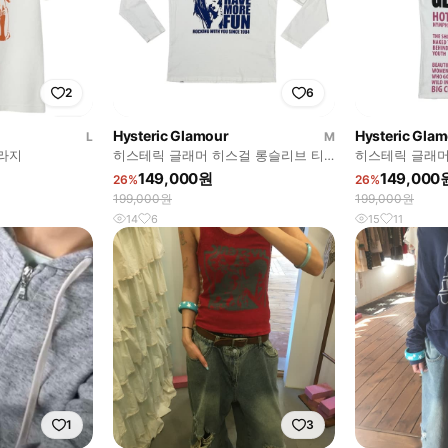
2
6
Hysteric Glamour
Hysteric Gla
L
M
라지
히스테릭 글래머 히스걸 롱슬리브 티
히스테릭 글래머
셔츠
걸 민소매 나시
149,000원
149,000
26%
26%
199,000원
199,000원
14
6
15
11
1
3