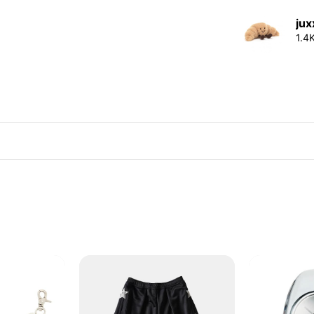
jux
1.