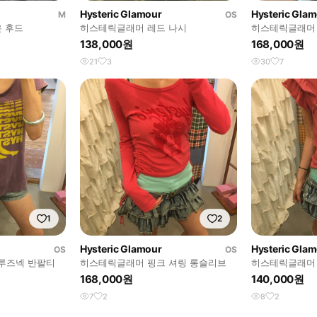
Hysteric Glamour
Hysteric Gla
M
OS
얇은 후드
히스테릭글래머 레드 나시
히스테릭글래머
138,000원
168,000원
21
3
30
7
1
2
Hysteric Glamour
Hysteric Gla
OS
OS
루즈넥 반팔티
히스테릭글래머 핑크 셔링 롱슬리브
히스테릭글래머 
168,000원
140,000원
7
2
8
2