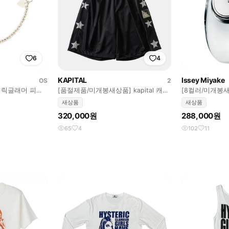
6
4
KAPITAL
Issey Miyake
OS
2
테릭글래머 피크
[품절제품/미개봉새상품] kapital 캐피
[8컬러/미개봉
탈 스무스 별 트랙팬츠 반바지
뱅글 시계
새상품
새상품
320,000원
288,000원
65
4
102
11