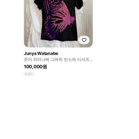
Junya Watanabe
준야 와타나베 그래픽 반소매 티셔츠
여성 S 사이즈
100,000원
971