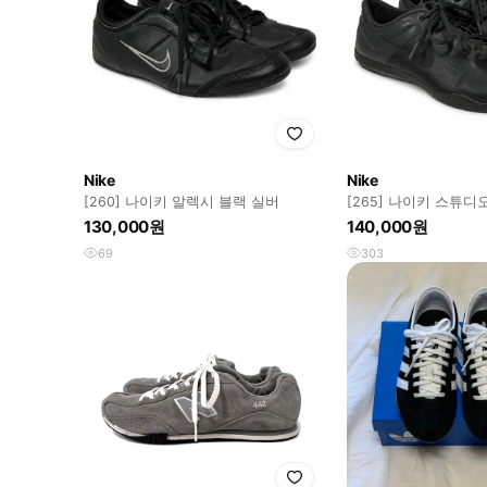
Nike
Nike
[260] 나이키 알렉시 블랙 실버
[265] 나이키 스튜디
랙
130,000원
140,000원
69
303