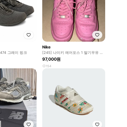
Nike
 474 그레이 핑크
[245] 나이키 에어포스 1 딸기우유 커
스텀
97,000원
154