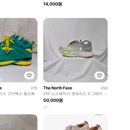
X02703
14,000원
e
The North Face
275
250
페이스 고어텍스 등산화
250 노스페이스 엔듀리스 4 그레이 스
니커즈
50,000원
1