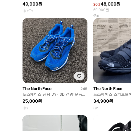
산화260
얼 블랙 260
49,900원
48,000원
20%
60,000원
7
1
9
The North Face
The North Face
245
노스페이스 공용 DYF 3D 경량 운동화
노스페이스 스피드보
블루 245
240
25,000원
34,900원
2
1