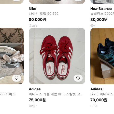
Nike
New Balance
나이키 토탈 90 290
뉴발란스 2002
80,000원
80,000원
363
7
Adidas
Adidas
 290사이즈
아디다스 가젤 데콘 베러 스칼렛 코어
[270] 아디다
화이트 IG6723 - 235mm
린
75,000원
79,000원
107
38