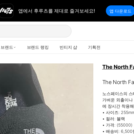
앱에서 후루츠를 제대로 즐겨보세요!
앱 다운로드
브랜드
브랜드 랭킹
빈티지 샵
기획전
The North F
The North Fa
노스페이스의 스테
가벼운 외출이나 
에 장시간 착용해
• 사이즈: 255mm
• 컬러: 블랙

• 가격: (55000)

• 배송비: 6,50