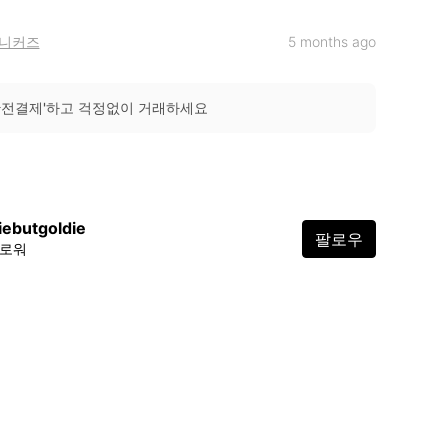
니커즈
5 months ago
안전결제'하고 걱정없이 거래하세요
iebutgoldie
팔로우
팔로워