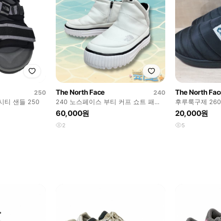
The North Face
The North Fac
250
240
티 샌들 250
240 노스페이스 부티 커프 쇼트 패딩
후루룩구제 26
부츠
슬리퍼 신발
60,000원
20,000원
2
5