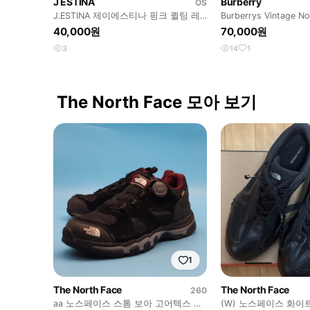
J ESTINA
Burberry
OS
J.ESTINA 제이에스티나 핑크 퀼팅 레
Burberrys Vintage N
더 2way백
neck Knit
40,000원
70,000원
3
14
1
The North Face 모아 보기
1
The North Face
The North Face
260
aa 노스페이스 스톰 보아 고어텍스 등
(W) 노스페이스 화이