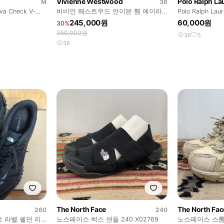
Vivienne Westwood
Polo Ralph La
M
36
ova Check V-
비비안 웨스트우드 언이븐 헴 에이라
Polo Ralph Laur
인 데님 스커트
Cotton S
245,000원
60,000원
30%
350,000원
36
5
38
The North Face
The North Fac
260
240
트 라벨 쉘던 리
노스페이스 럭스 샌들 240 X02769
노스페이스 스톰