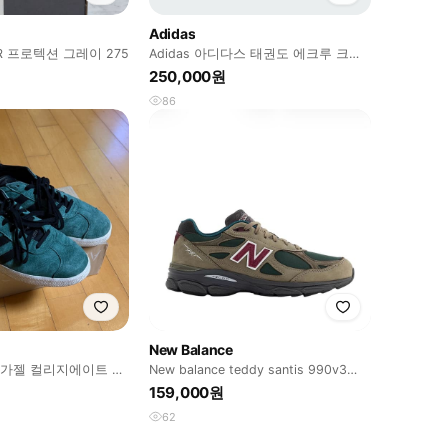
Adidas
R 프로텍션 그레이 275
Adidas 아디다스 태권도 에크루 크림
새틴 플라워 자수 스니커즈 슈즈
250,000원
86
New Balance
스 가젤 컬리지에이트 그
New balance teddy santis 990v3
295
159,000원
62