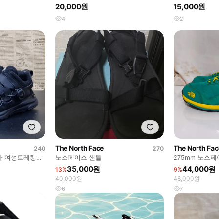
X02761
20,000원
15,000원
4
2
The North Face
The North Fac
240
270
아 여성트레킹화
노스페이스 샌들
275mm 노스
35,000원
44,000원
13%
9%
40,000원
48,000원
6
7