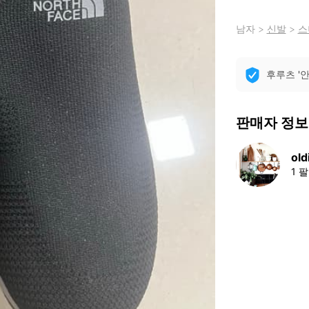
남자
>
신발
>
스
후루츠 '
판매자 정보
old
1 