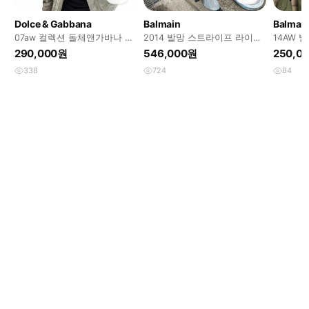
Dolce & Gabbana
Balmain
Balmai
07aw 컬렉션 돌체앤가바나 사
2014 발망 스트라이프 라이더
14AW 
선 메탈릭 실버 퀼팅 자켓
자켓
켓
290,000원
546,000원
250,0
338
724
84