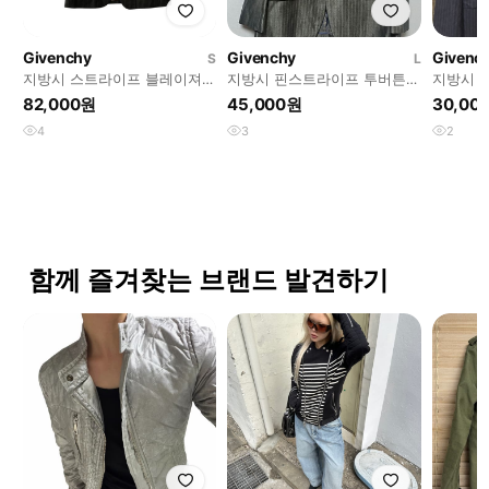
Givenchy
Givenchy
Givenc
S
L
지방시 스트라이프 블레이져
지방시 핀스트라이프 투버튼
지방시 
(S)
실크 남자 블레이저 정장자켓
라이프 
82,000원
45,000원
30,00
춘추복 L 100
4
3
2
함께 즐겨찾는 브랜드 발견하기