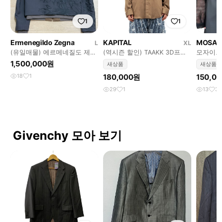
1
1
Ermenegildo Zegna
KAPITAL
MOSAIC
L
XL
(유일매물) 에르메네질도 제냐
(역시즌 할인) TAAKK 3D프린
모자이크
꾸뛰르 18FW 런웨이 봄버 블
팅 버드 웨스턴셔츠 3사이즈
레더 벨
1,500,000원
새상품
새상품
레이저 자켓
18
1
180,000원
150,0
29
1
13
3
Givenchy 모아 보기