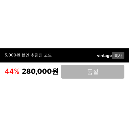
5,000원 할인 추천인 코드
vintage
복사
이용약관
고객센터
판매
개인정보 처리방침
사업자 정보
다운로드
인스타그램
페이스북
44
%
280,000원
품절
(주)후루츠패밀리컴퍼니 · 대표이사 이재범 / 소재지: 서울특별시 용산구 한강대
로 328, 201호 / 사업자 등록번호: 755-86-01442
사업자 정보확인
통신판매업
신고: 2019-서울용산-0723 호 / 고객센터: 070-4466-3377 / 고객센터 문의는
후루츠 앱 다운로드 후 문의가능합니다 /
support@fruitsfamily.com
Copyright © FruitsFamily Company Inc. All right reserved
후루츠패밀리(주)는 통신판매중개자로서 거래 당사자가 아닙니다. 상품, 상품정
보, 거래에 관한 의무와 책임은 각 판매자에게 있으며, 후루츠패밀리(주)는 원칙