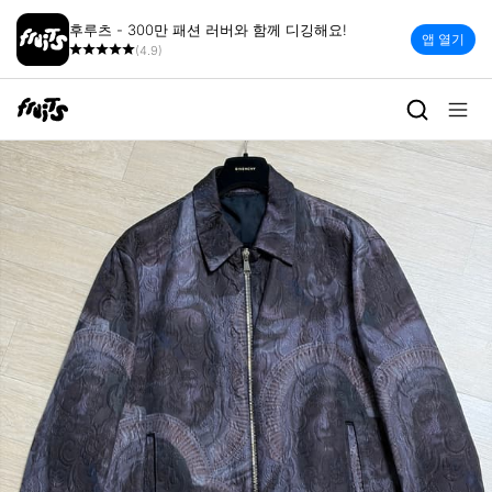
후루츠 - 300만 패션 러버와 함께 디깅해요!
앱 열기
(4.9)