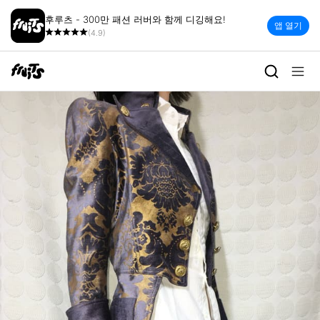
후루츠 - 300만 패션 러버와 함께 디깅해요!
앱 열기
(4.9)