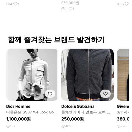
850,000원
47
1
32
2
19
1
함께 즐겨찾는 브랜드 발견하기
Dior Homme
Dolce & Gabbana
Givenc
디올옴므 SS07 We Look Good
돌체앤가바나 엘보우 트랙 자
8/11까
Together 사파리 자켓
켓
15SS 자
1,100,000원
250,000원
380,0
197
462
278