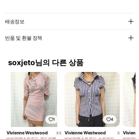
배송정보
반품 및 환불 정책
soxjeto님의 다른 상품
1
4
Vivienne Westwood
Vivienne Westwood
Vivien
XS
S
비비안웨스트우드 골드라벨 드
비비안웨스트우드 스트라이프
비비안웨