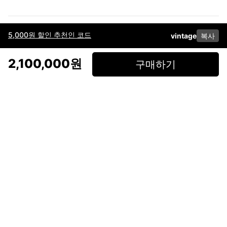
5,000원 할인 추천인 코드
vintage
복사
이용약관
고객센터
판매
개인정보 처리방침
사업자 정보
다운로드
인스타그램
페이스북
2,100,000원
구매하기
(주)후루츠패밀리컴퍼니 · 대표이사 이재범 / 소재지: 서울특별시 용산구 한강대
로 328, 201호 / 사업자 등록번호: 755-86-01442
사업자 정보확인
통신판매업
신고: 2019-서울용산-0723 호 / 고객센터: 070-4466-3377 / 고객센터 문의는
후루츠 앱 다운로드 후 문의가능합니다 /
support@fruitsfamily.com
Copyright © FruitsFamily Company Inc. All right reserved
후루츠패밀리(주)는 통신판매중개자로서 거래 당사자가 아닙니다. 상품, 상품정
보, 거래에 관한 의무와 책임은 각 판매자에게 있으며, 후루츠패밀리(주)는 원칙
적으로 판매 회원과 구매 회원 간의 거래에 대하여 책임을 지지 않습니다. 다만,
후루츠패밀리에서 직접 판매하는 상품에 대한 책임은 후루츠패밀리(주)에 있습
니다.