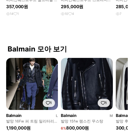
레이핑 저지 원피스
셔링 퍼프 반팔 셔츠
리브리스
357,000원
295,000원
285,0
14
1
10
4
7
Balmain 모아 보기
1
1
Balmain
Balmain
Balmai
L
M
발망 16Fw 퍼 트림 밀리터리
발망 15fw 램스킨 무스탕
발망 후드
파카 코트
1,190,000원
800,000원
300,0
6%