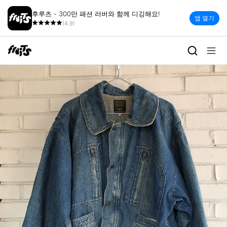
후루츠 - 300만 패션 러버와 함께 디깅해요!
앱 열기
(4.9)