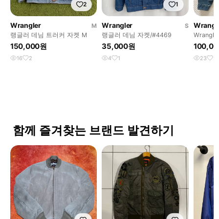
2
1
Wrangler
Wrangler
Wrangl
M
S
랭글러 데님 트러커 자켓 M
랭글러 데님 자켓/#4469
Wrangl
데님 트
150,000원
35,000원
100,0
16
2
4
1
23
2
함께 즐겨찾는 브랜드 발견하기