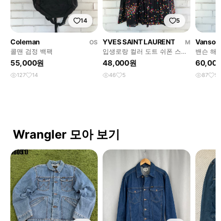
14
5
Coleman
YVES SAINT LAURENT
Vanson 
OS
M
콜맨 검정 백팩
입생로랑 컬러 도트 쉬폰 스커
밴슨 해
트
55,000원
48,000원
60,00
127
14
46
5
87
5
Wrangler 모아 보기