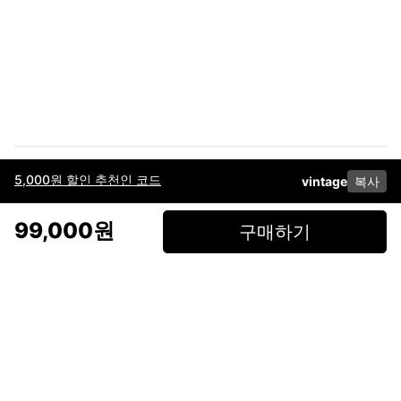
5,000원 할인 추천인 코드
vintage
복사
이용약관
고객센터
판매
개인정보 처리방침
사업자 정보
다운로드
인스타그램
페이스북
99,000원
구매하기
(주)후루츠패밀리컴퍼니 · 대표이사 이재범 / 소재지: 서울특별시 용산구 한강대
로 328, 201호 / 사업자 등록번호: 755-86-01442
사업자 정보확인
통신판매업
신고: 2019-서울용산-0723 호 / 고객센터: 070-4466-3377 / 고객센터 문의는
후루츠 앱 다운로드 후 문의가능합니다 /
support@fruitsfamily.com
Copyright © FruitsFamily Company Inc. All right reserved
후루츠패밀리(주)는 통신판매중개자로서 거래 당사자가 아닙니다. 상품, 상품정
보, 거래에 관한 의무와 책임은 각 판매자에게 있으며, 후루츠패밀리(주)는 원칙