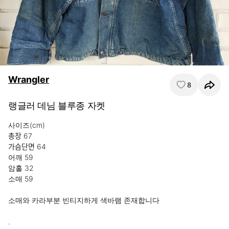
Wrangler
8
랭글러 데님 블루종 자켓
사이즈(cm)

총장 67

가슴단면 64

어깨 59

암홀 32

소매 59

소매와 카라부분 빈티지하게 색바램 존재합니다

.
