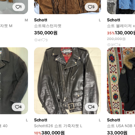
1
3
Schott
Schott
M
L
 자켓 M
쇼트웨스턴자켓
쇼트 블레이저 x
350,000원
130,000
35%
200,000원
41
3
31
4
4
4
Schott
Schott
L
L
 40
Schott626 쇼트 가죽자켓 L
쇼트 USA N3B
380,000원
33,000원
10%