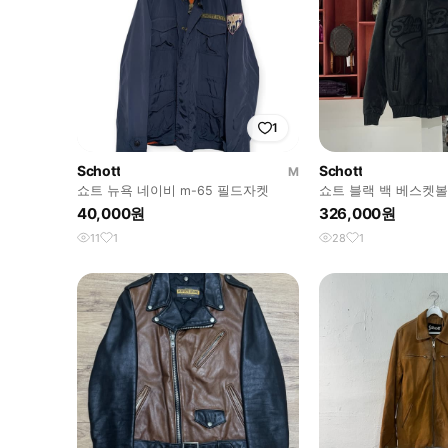
1
Schott
Schott
M
쇼트 뉴욕 네이비 m-65 필드자켓
쇼트 블랙 백 베스켓볼
레더 자켓
40,000원
326,000원
11
1
28
1