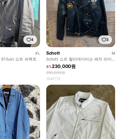
4
3
Schott
XL
M
ott 613ust 쇼트 퍼펙토
Schott 쇼트 할리데이비슨 패치 라이
더 가죽 자켓 M사이즈
230,000원
8%
250,000원
41
3