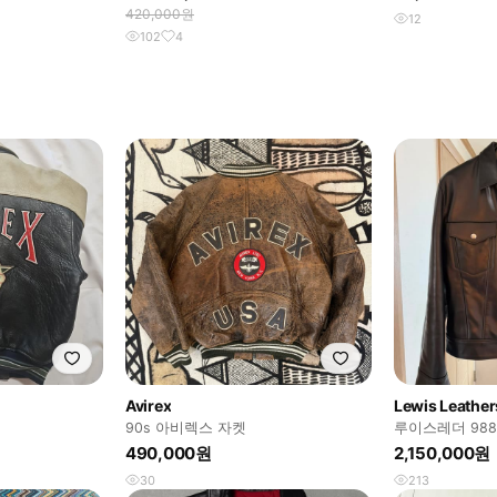
420,000원
12
102
4
Avirex
Lewis Leather
90s 아비렉스 자켓
루이스레더 98
490,000원
2,150,000원
30
213