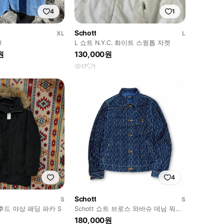
4
1
Schott
XL
L
l
L 쇼트 N.Y.C. 화이트 스윙톱 자켓
원
130,000원
17
1
4
Schott
S
S
 후드 야상 패딩 파카 S
Schott 쇼트 브로스 와바슈 데님 워크
자켓
180,000원