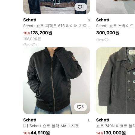
1
Schott
Schott
S
Schott 쇼트 퍼펙토 618 라이더 가죽
Schott 쇼트 스웨이드
자켓
178,200원
300,000원
10%
198,000원
28
1
23
1
5
Schott
Schott
L
[L] Schott 쇼트 블랙 MA-1 자켓
쇼트 740N 피코트 블랙
44,910원
130,000원
10%
14%