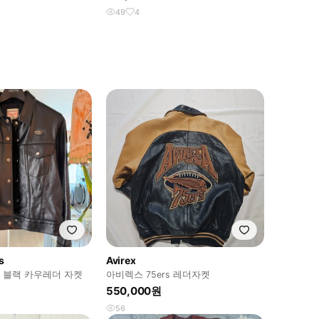
49
4
s
Avirex
8 블랙 카우레더 자켓
아비렉스 75ers 레더자켓
550,000원
56