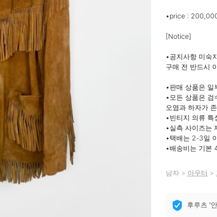
•price : 200,00
[Notice]

•공지사항 미숙지
구매 전 반드시 아
•판매 상품은 일
•모든 상품은 검
오염과 하자가 존
•빈티지 의류 특
•실측 사이즈는 재
•택배는 2-3일 
•배송비는 기본 4
남자
>
아우터
>
후루츠 '