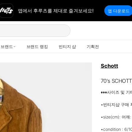
앱에서 후루츠를 제대로 즐겨보세요!
앱 다운로드
브랜드
브랜드 랭킹
빈티지 샵
기획전
Schott
70's SCH
♦️♦️♦️사이즈 및 기
•빈티지샵 구매 
•size(cm): 어깨
•condition :