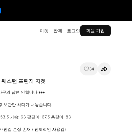
판매
회원 가입
마켓
로그인
34
OTT 웨스턴 프린지 자켓
타문의 답변 안합니다.♦️♦️♦️

후 보관만 하다가 내놓습니다.

: 53.5 가슴: 63 팔길이: 67.5 총길이: 88

 6/10 (안감 손상 존재 / 전체적인 사용감)
