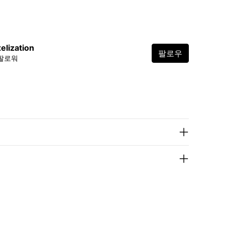
elization
팔로우
 팔로워