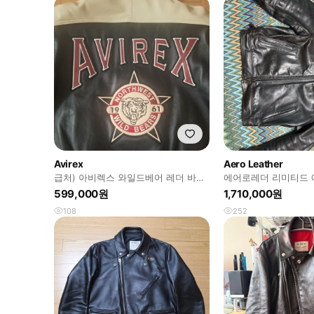
Avirex
Aero Leather
급처) 아비렉스 와일드베어 레더 바시
에어로레더 리미티드 
티 자켓
맨 홀스하이드 40사
599,000원
1,710,000원
108
252