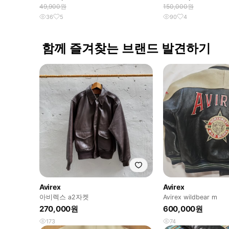
49,900원
150,000원
36
5
90
4
함께 즐겨찾는 브랜드 발견하기
Avirex
Avirex
아비렉스 a2자켓
Avirex wildbear m
270,000원
600,000원
173
74