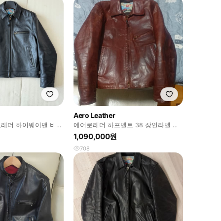
Aero Leather
레더 하이웨이맨 비첸
에어로레더 하프벨트 38 장인라벨 호
36사이즈
스하이드 말가죽자켓 아메카지워크웨
1,090,000원
어
708