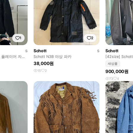
1
2
Schott
Schott
S
S
 플레이어 자수
Schott N3B 야상 파카
[42size] Sch
38,000원
새상품
15
2
900,000원
73
4