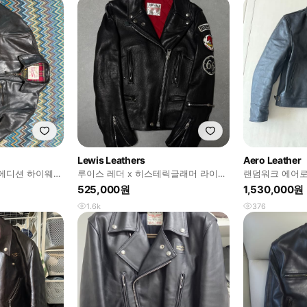
Lewis Leathers
Aero Leather
에디션 하이웨이
루이스 레더 x 히스테릭글래머 라이더
랜덤워크 에어로
이즈
자켓 15SS 0151LB01
자 홀스하이드 
525,000원
1,530,000원
1.6k
376