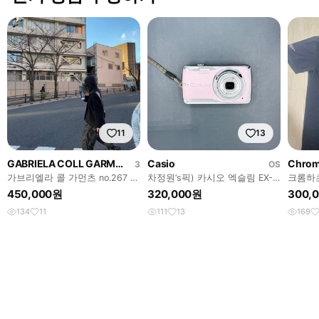
11
13
GABRIELA COLL GARMENTS
Casio
Chrom
3
OS
가브리엘라 콜 가먼츠 no.267 데
차정원‘s픽) 카시오 엑슬림 EX-
크롬하
님 3
Z550 디카 빈티지 캠코더 캐논
츠 올
450,000원
320,000원
300,
니콘
134
11
111
13
169