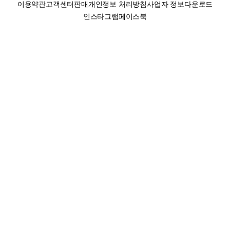
이용약관
고객센터
판매
개인정보 처리방침
사업자 정보
다운로드
인스타그램
페이스북
(주)후루츠패밀리컴퍼니 · 대표이사 이재범 / 소재지: 서울특별시 용산구 한강대
로 328, 201호 / 사업자 등록번호: 755-86-01442
사업자 정보확인
통신판매업
신고: 2019-서울용산-0723 호 / 고객센터: 070-4466-3377 / 고객센터 문의는
후루츠 앱 다운로드 후 문의가능합니다 /
support@fruitsfamily.com
Copyright © FruitsFamily Company Inc. All right reserved
후루츠패밀리(주)는 통신판매중개자로서 거래 당사자가 아닙니다. 상품, 상품정
보, 거래에 관한 의무와 책임은 각 판매자에게 있으며, 후루츠패밀리(주)는 원칙
적으로 판매 회원과 구매 회원 간의 거래에 대하여 책임을 지지 않습니다. 다만,
후루츠패밀리에서 직접 판매하는 상품에 대한 책임은 후루츠패밀리(주)에 있습
니다.