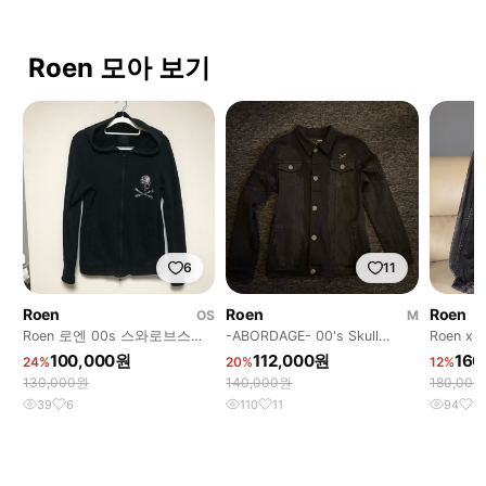
Roen 모아 보기
6
11
Roen
Roen
Roen
OS
M
Roen 로엔 00s 스와로브스키
-ABORDAGE- 00's Skull
Roen x S
스컬 후드집업
Jacket Black
washing 
100,000원
112,000원
160
24%
20%
12%
130,000원
140,000원
180,00
39
6
110
11
94
11