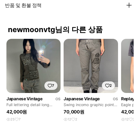
반품 및 환불 정책
newmoonvtg님의 다른 상품
7
2
Japanese Vintage
Japanese Vintage
Replay
OS
OS
Full lettering detail long
Swing incomo graphic point
Eagle pr
sleeve
grey pants
42,000원
70,000원
42,00
25
7
12
2
12
2