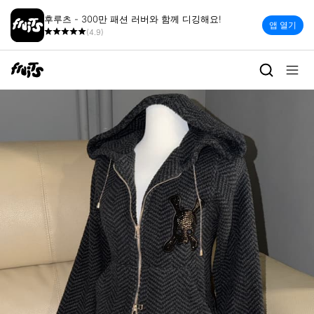
후루츠 - 300만 패션 러버와 함께 디깅해요!
앱 열기
(4.9)