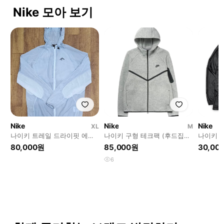
Nike 모아 보기
Nike
Nike
Nike
XL
M
나이키 트레일 드라이핏 에어
나이키 구형 테크팩 (후드집업
나이키 파
리즈 바람막이 자켓
교신환영)
80,000원
85,000원
30,00
6