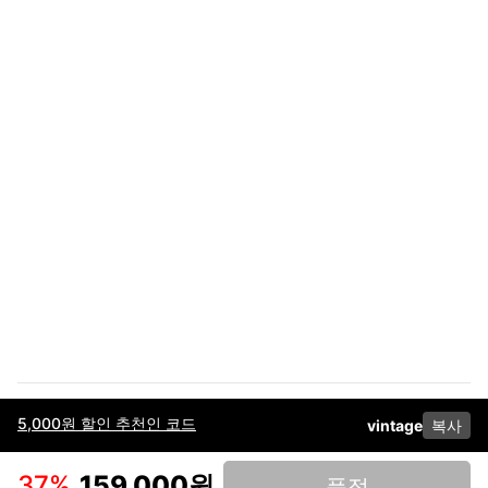
5,000원 할인 추천인 코드
vintage
복사
이용약관
고객센터
판매
개인정보 처리방침
사업자 정보
다운로드
인스타그램
페이스북
37
%
159,000원
품절