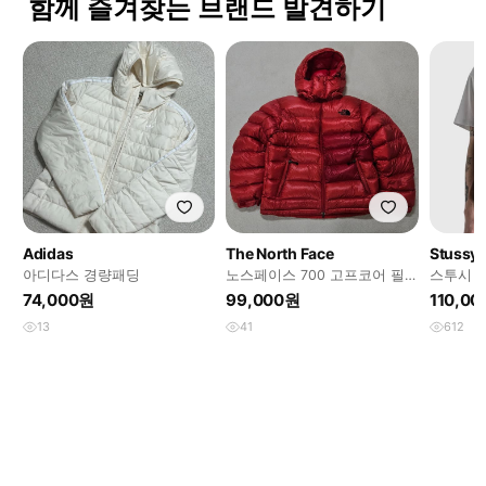
함께 즐겨찾는 브랜드 발견하기
Adidas
The North Face
Stussy
아디다스 경량패딩
노스페이스 700 고프코어 필
스투시 
다운 애벌레 패딩 급처
블
74,000원
99,000원
110,0
13
41
612