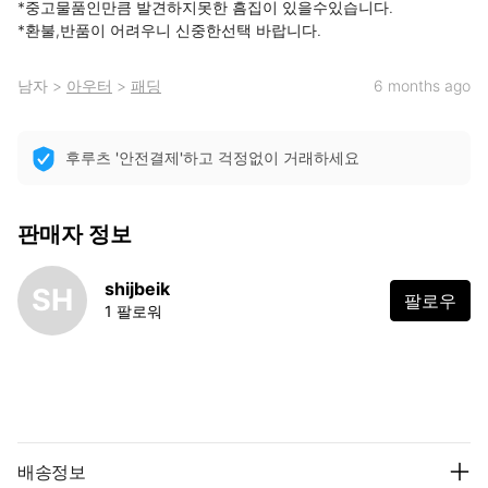
*중고물품인만큼 발견하지못한 흠집이 있을수있습니다.

*환불,반품이 어려우니 신중한선택 바랍니다.
남자
>
아우터
>
패딩
6 months ago
후루츠 '안전결제'하고 걱정없이 거래하세요
판매자 정보
shijbeik
SH
팔로우
1 팔로워
배송정보