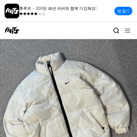
후루츠 - 300만 패션 러버와 함께 디깅해요!
앱 열기
(4.9)