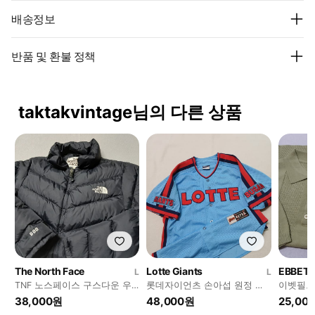
배송정보
반품 및 환불 정책
taktakvintage님의 다른 상품
The North Face
Lotte Giants
EBBETS
L
L
TNF 노스페이스 구스다운 우
롯데자이언츠 손아섭 원정 유
이벳필드 반
먼 패딩 자켓
니폼 올드 져지 반팔 야구
라
38,000원
48,000원
25,00