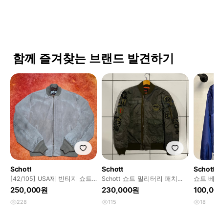
함께 즐겨찾는 브랜드 발견하기
Schott
Schott
Schott
[42/105] USA제 빈티지 쇼트
Schott 쇼트 밀리터리 패치워
쇼트 베
(Schott) 327 스웨이드 MA
크 ma-1 자켓
켓
250,000원
230,000원
100,0
228
115
18