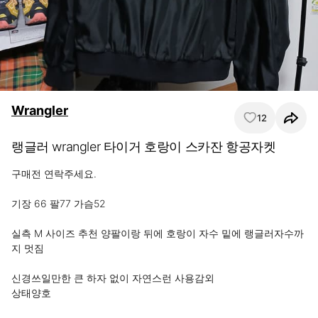
Wrangler
12
랭글러 wrangler 타이거 호랑이 스카잔 항공자켓
구매전 연락주세요.

기장 66 팔77 가슴52

실측 M 사이즈 추천 양팔이랑 뒤에 호랑이 자수 밑에 랭글러자수까
지 멋짐

신경쓰일만한 큰 하자 없이 자연스런 사용감외 

상태양호
