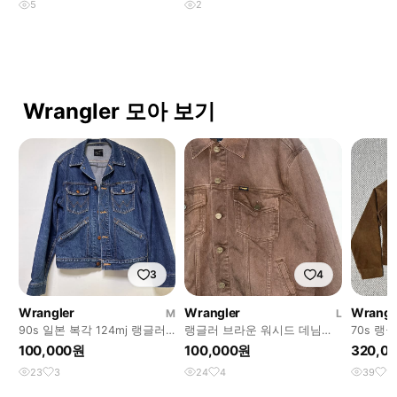
5
2
Wrangler 모아 보기
3
4
Wrangler
Wrangler
Wrangl
M
L
90s 일본 복각 124mj 랭글러
랭글러 브라운 워시드 데님자
70s 랭
데님 자켓
켓
100,000원
100,000원
320,0
23
3
24
4
39
11