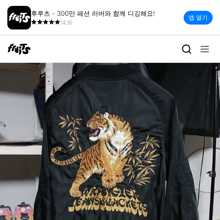
후루츠 - 300만 패션 러버와 함께 디깅해요!
앱 열기
(4.9)