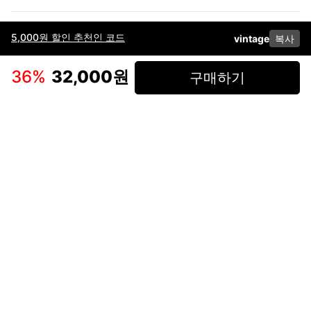
5,000원 할인 추천인 코드
vintage
복사
이용약관
고객센터
판매
개인정보 처리방침
사업자 정보
다운로드
인스타그램
페이스북
36
%
32,000원
구매하기
(주)후루츠패밀리컴퍼니 · 대표이사 이재범 / 소재지: 서울특별시 용산구 한강대
로 328, 201호 / 사업자 등록번호: 755-86-01442
사업자 정보확인
통신판매업
신고: 2019-서울용산-0723 호 / 고객센터: 070-4466-3377 / 고객센터 문의는
후루츠 앱 다운로드 후 문의가능합니다 /
support@fruitsfamily.com
Copyright © FruitsFamily Company Inc. All right reserved
후루츠패밀리(주)는 통신판매중개자로서 거래 당사자가 아닙니다. 상품, 상품정
보, 거래에 관한 의무와 책임은 각 판매자에게 있으며, 후루츠패밀리(주)는 원칙
적으로 판매 회원과 구매 회원 간의 거래에 대하여 책임을 지지 않습니다. 다만,
후루츠패밀리에서 직접 판매하는 상품에 대한 책임은 후루츠패밀리(주)에 있습
니다.