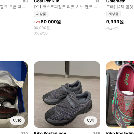
Cost Per Kilo
Golemeth
XS
XL
 핑크 크롭 헤어
[XL] 코스트퍼킬로 리벳 치노 팬트 네
구매) [45] 
이비 새상품
새상품
새상품
80,000원
9,999원
12%
90,000원
42
1
24
2
10
4
Kiko Kostadinov
Kiko Kostadi
270
265