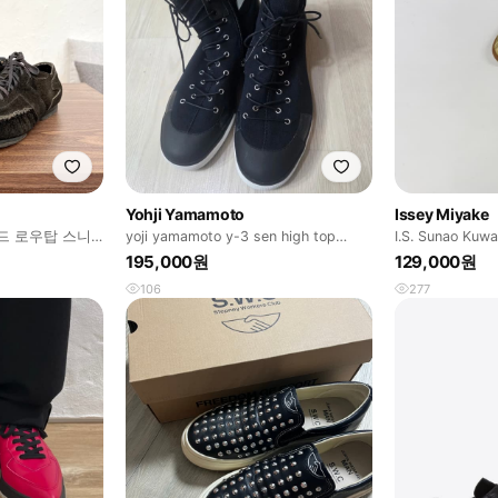
Yohji Yamamoto
Issey Miyake
드 로우탑 스니
yoji yamamoto y-3 sen high top
I.S. Sunao Kuwa
sneakers
195,000원
129,000원
106
277