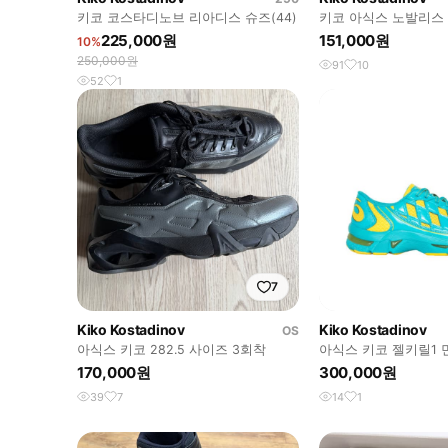
키코 코스타디노브 리아디스 슈즈(44)
키코 아식스 노발리스 
랙달리아
225,000원
151,000원
10%
250,000원
91
10
52
1
7
Kiko Kostadinov
Kiko Kostadinov
OS
아식스 키코 282.5 사이즈 3회착
아식스 키코 젤키릴1 
170,000원
300,000원
39
7
14
1