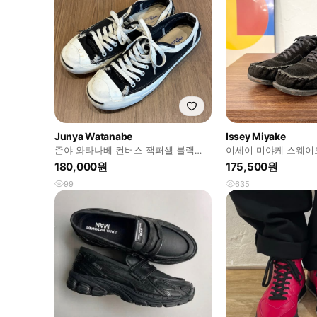
Junya Watanabe
Issey Miyake
준야 와타나베 컨버스 잭퍼셀 블랙
이세이 미야케 스웨이
280
커즈
180,000원
175,500원
99
635