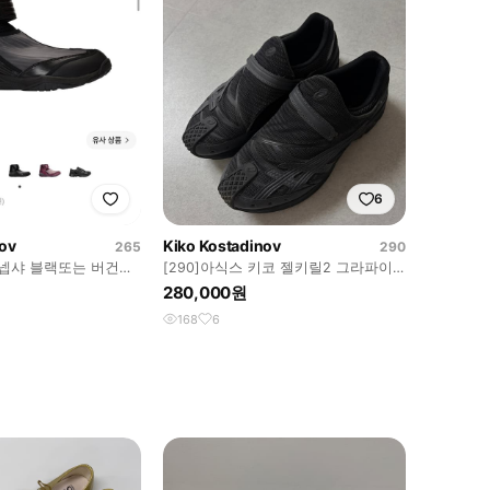
6
nov
Kiko Kostadinov
265
290
 넵샤 블랙또는 버건디
[290]아식스 키코 젤키릴2 그라파이
 구해요
트그레이
280,000원
168
6