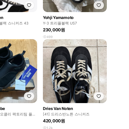
en
Yohji Yamamoto
블랙 스니커즈 43
Y-3 트리플블랙 US7
230,000원
499
abe
Dries Van Noten
 오클리 팩토리팀 플래
[41] 드리스반노튼 스니커즈
꼼데가르송
420,000원
1.2k