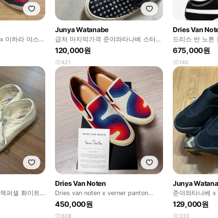
Junya Watanabe
Dries Van Not
x 미하라 야스히
급처 마지막가격 준야와타나베 스터드
드리스 반 노튼 
슬립온 260
120,000원
675,000원
421
140
Dries Van Noten
Junya Watan
 잭퍼셀 화이트
Dries van noten x verner panton
준야와타나베 x
19ss
쉬 블랙 265 
450,000원
129,000원
608
333