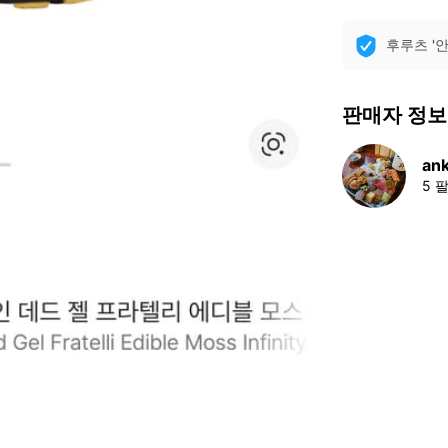
후루츠 '
판매자 정보
an
5 