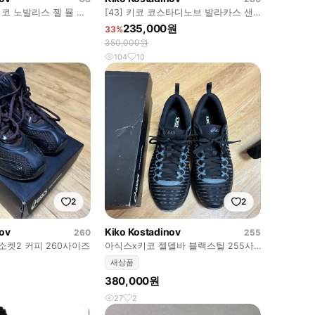
 키코 노발리스 젤 뮬 판
[43] 키코 코스타디노브 발라카스 샌
들 블랙
235,000원
33%
350,000원
104
10
2
2
nov
Kiko Kostadinov
260
255
소켓2 커피 260사이즈
아식스x키코 젤델바 블랙스틸 255사
이즈 새상품급
새상품
380,000원
27
2