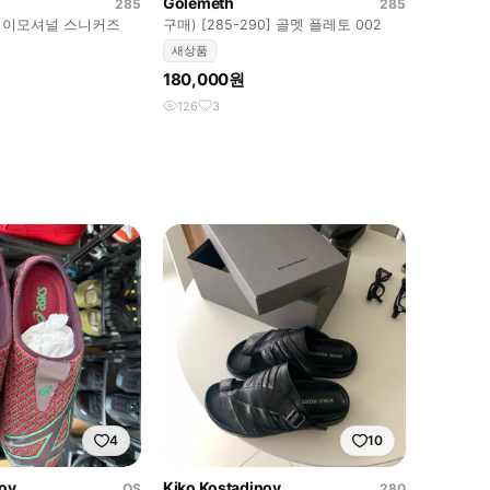
Golemeth
285
285
골멧 이모셔널 스니커즈
구매) [285-290] 골멧 플레토 002
새상품
180,000원
126
3
4
10
nov
Kiko Kostadinov
OS
280