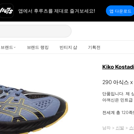
앱에서 후루츠를 제대로 즐겨보세요!
앱 다운로드
브랜드
브랜드 랭킹
빈티지 샵
기획전
Kiko Kostad
290 아식스 
단품입니다. 제 
아껴신은 민트급 
전세계 총 120
남자
>
신발
>
스