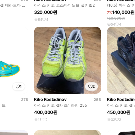
젤 테라모아 블
아식스 키코 코스타디노브 젤키릴2
(10.5) 아식스
매합니다
320,000원
140,000원
7%
150,000원
54
4
54
4
1
2
Kiko Kostadinov
Kiko Kostadi
275
255
민트
아식스 키코 젤버즈1 라임 255
아식스 키코 젤 
400,000원
450,000원
15
2
32
2