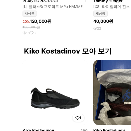
PLASTICPRODUCT
Tommy Hilfiger
L
[L] 플라스틱프로덕트 MPa HAMMER
[XS] 타미힐피거 진스
PANTS 핑크
리 가디건
새상품
새상품
120,000원
40,000원
20%
150,000원
22
91
3
Kiko Kostadinov 모아 보기
1
Kiko Kostadinov
Kiko Kostadinov
290