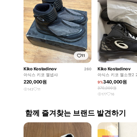
11
Kiko Kostadinov
Kiko Kostadinov
260
아식스 키코 젤넵샤
아식스 키코 젤소켓2 2
220,000원
340,000원
9%
370,000원
143
11
177
16
함께 즐겨찾는 브랜드 발견하기