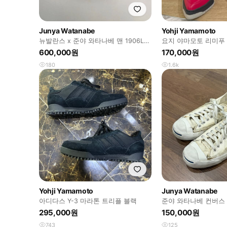
Junya Watanabe
Yohji Yamamoto
뉴발란스 x 준야 와타나베 맨 1906L
요지 야마모토 리미푸 
블랙 / 280
로 스니커즈
600,000원
170,000원
180
1.6k
Yohji Yamamoto
Junya Watanabe
아디다스 Y-3 마라톤 트리플 블랙
준야 와타나베 컨버스
290
295,000원
150,000원
743
125