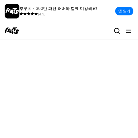
후루츠 - 300만 패션 러버와 함께 디깅해요!
앱 열기
(4.9)