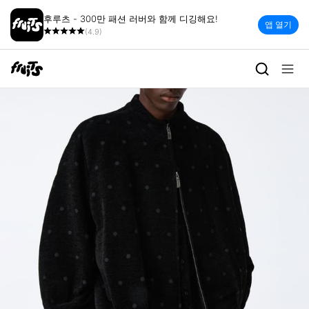
후루츠 - 300만 패션 러버와 함께 디깅해요!
앱 열기
(4.9)