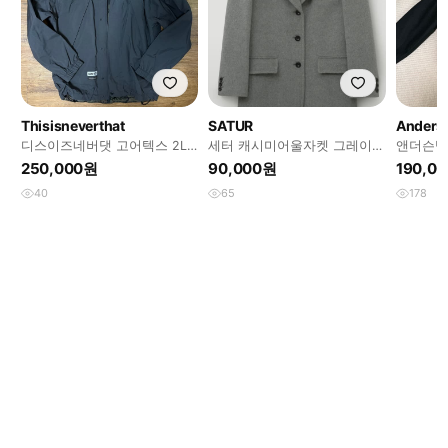
Thisisneverthat
SATUR
Anderss
디스이즈네버댓 고어텍스 2L
세터 캐시미어울자켓 그레이
앤더슨벨
리버시블 자켓 브라운(S)
판매해요
250,000원
90,000원
190,0
40
65
178