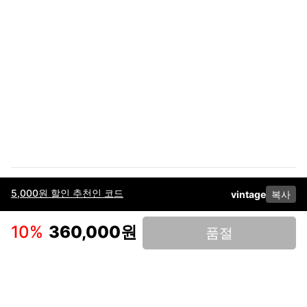
5,000원 할인 추천인 코드
vintage
복사
이용약관
고객센터
판매
개인정보 처리방침
사업자 정보
다운로드
인스타그램
페이스북
10
%
360,000원
품절
(주)후루츠패밀리컴퍼니 · 대표이사 이재범 / 소재지: 서울특별시 용산구 한강대
로 328, 201호 / 사업자 등록번호: 755-86-01442
사업자 정보확인
통신판매업
신고: 2019-서울용산-0723 호 / 고객센터: 070-4466-3377 / 고객센터 문의는
후루츠 앱 다운로드 후 문의가능합니다 /
support@fruitsfamily.com