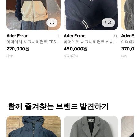
4
Ader Error
Ader Error
Ader Er
L
XL
아더에러 시그니피컨트 TRS
아더에러 시그니피컨트 바시티
아더에러
태그 후드집업 H3278
xl
220,000원
450,000원
370,0
11
26
4
5
함께 즐겨찾는 브랜드 발견하기