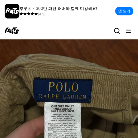
후루츠 - 300만 패션 러버와 함께 디깅해요!
앱 열기
(4.9)