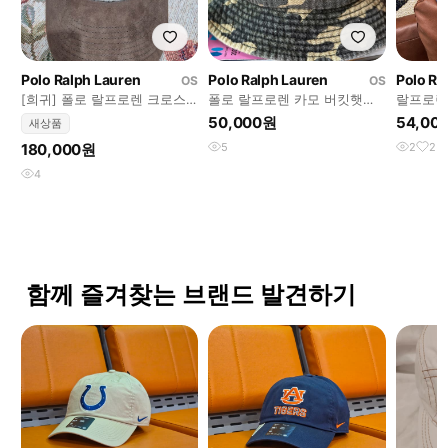
Polo Ralph Lauren
Polo Ralph Lauren
Polo Ra
OS
OS
[희귀] 폴로 랄프로렌 크로스
폴로 랄프로렌 카모 버킷햇
랄프로렌
컨트리 울 스웨이드 볼캡
59cm
볼캡
50,000원
54,00
새상품
180,000원
5
2
2
4
함께 즐겨찾는 브랜드 발견하기