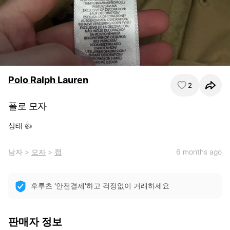
Polo Ralph Lauren
2
폴로 모자
상태 👍
남자
>
모자
>
캡
6 months ago
후루츠 '안전결제'하고 걱정없이 거래하세요
판매자 정보