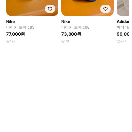
Nike
Nike
Adidas
나이키 모자 c85
나이키 모자 c68
아디다스
77,000원
73,000원
99,00
122
70
277