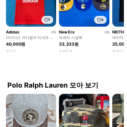
1
4
Adidas
New Era
NEITHE
XS
OS
아디다스 아디컬러 티셔츠 베
뉴에라 스냅백
네이더스
러 스칼렛 화이트 xs
40,000원
33,333원
25,00
7
1
44
4
10
1
Polo Ralph Lauren 모아 보기