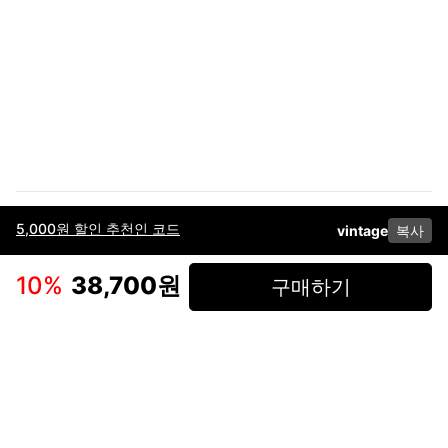
5,000원 할인 추천인 코드
vintage
복사
이용약관
고객센터
판매
개인정보 처리방침
사업자 정보
다운로드
인스타그램
페이스북
10
%
38,700원
구매하기
(주)후루츠패밀리컴퍼니 · 대표이사 이재범 / 소재지: 서울특별시 용산구 한강대
로 328, 201호 / 사업자 등록번호: 755-86-01442
사업자 정보확인
통신판매업
신고: 2019-서울용산-0723 호 / 고객센터: 070-4466-3377 / 고객센터 문의는
후루츠 앱 다운로드 후 문의가능합니다 /
support@fruitsfamily.com
Copyright © FruitsFamily Company Inc. All right reserved