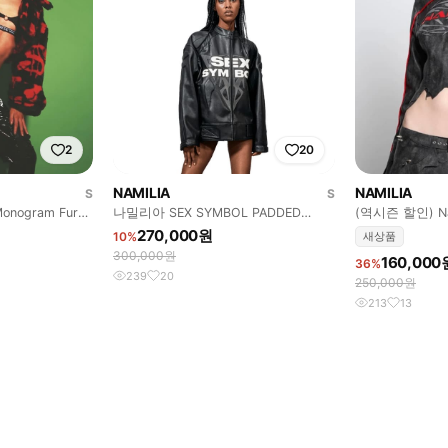
2
20
NAMILIA
NAMILIA
S
S
 Monogram Fur
나밀리아 SEX SYMBOL PADDED
(역시즌 할인) N
MOTO JACKET
270,000원
10%
새상품
300,000원
160,000
36%
239
20
250,000원
213
13