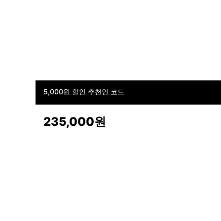
5,000원 할인 추천인 코드
235,000원
이용
(주)후루츠패밀리컴퍼니 · 대표이사 이재범 / 소재지: 서울특별시 용산구 한강대
후루츠패밀리(주)는 통신판매중개자로서 거래 당사자가 아닙니다. 상품,
다.