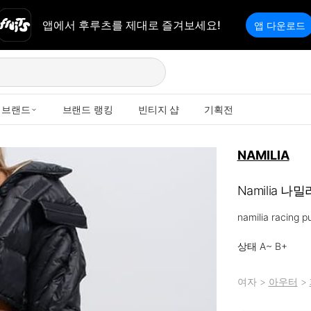
앱에서 후루츠를 제대로 즐겨보세요!
앱 다운로드
브랜드
브랜드 랭킹
빈티지 샵
기획전
NAMILIA
Namilia 나밀리
namilia racing 
상태 A~ B+
여자
>
아우터
>