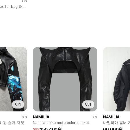
OS
aux fur bag 퍼
1
1
NAMILIA
NAMILIA
XS
XS
블랙 원 숄더 자켓
Namilia spike moto bolero jacket
나밀리아 봄버 자켓
150,400원
60,000원
20%