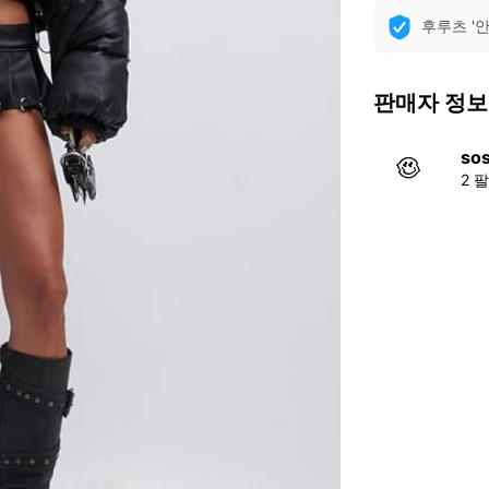
후루츠 '
판매자 정보
so
2 