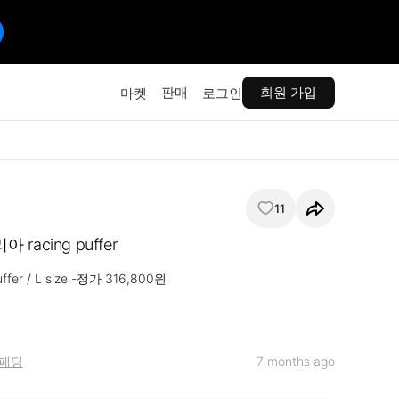
판매
회원 가입
마켓
로그인
11
아 racing puffer
puffer / L size -정가 316,800원

패딩
7 months ago