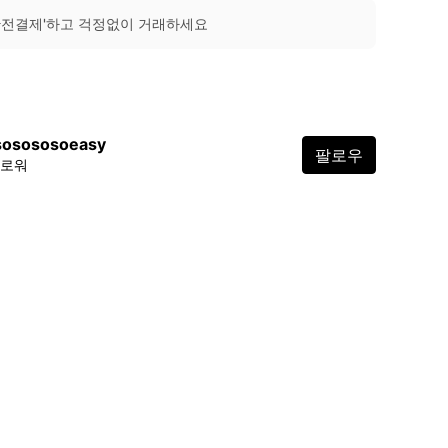
안전결제'하고 걱정없이 거래하세요
sosososoeasy
팔로우
팔로워