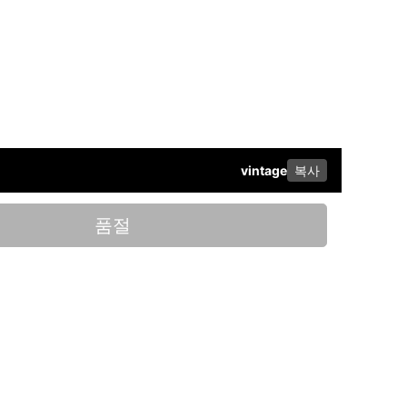
vintage
복사
이스북
품절
: 2019-서울용산-0723 호 / 고객센터: 070-4466-3377 / 고객센터
칙적으로 판매 회원과 구매 회원 간의 거래에 대하여 책임을 지지 않습니
니다.