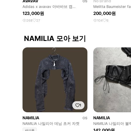
AVAVAV
No Brand
OS
Adidas x avavav 아바바브 캡
Melitta Baumeister f
(Sculpted Cap)
가방
123,000원
200,000원
268
27
104
6
NAMILIA 모아 보기
1
NAMILIA
NAMILIA
OS
NAMILIA 나밀리아 데님 초커 자켓
NAMILIA 나밀리아 
142,000원
새상품