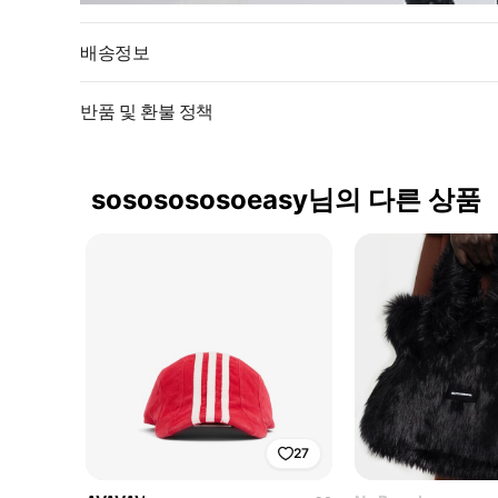
배송정보
반품 및 환불 정책
sososososoeasy님의 다른 상품
27