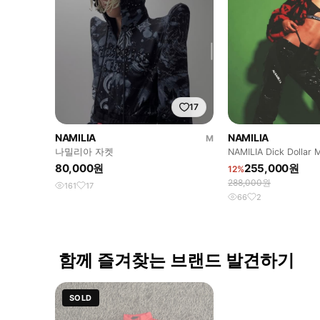
17
NAMILIA
NAMILIA
M
나밀리아 자켓
NAMILIA Dick Dollar
Jacket
80,000원
255,000원
12%
288,000원
161
17
66
2
함께 즐겨찾는 브랜드 발견하기
SOLD